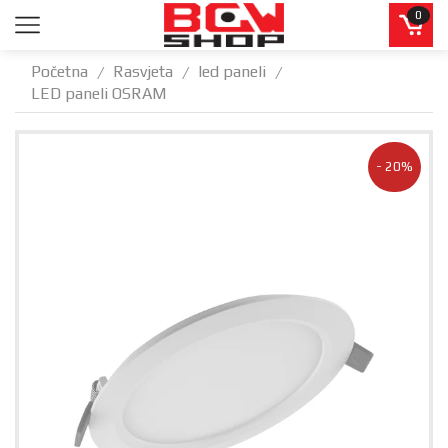
0
Početna
Rasvjeta
led paneli
/
/
/
LED paneli OSRAM
- 20%