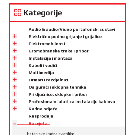
Kategorije
Audio & audio/Video portafonski sustavi
Električno podno grijanje i grijalice
Elektromobilnost
Gromobranske trake i pribor
Instalacija i montaža
Kabeli i vodiči
Multimedija
Ormari i razdjelnici
Osigurači i sklopna tehnika
Priključnice, sklopke i pribor
Profesionalni alati za instalaciju kablova
Radna odjeća
Rasprodaja
Rasvjeta
baterijske i radne svjetiljke