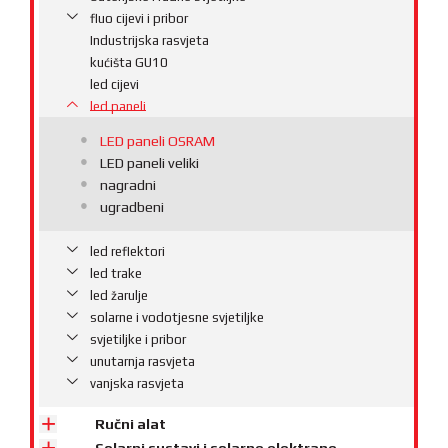
fluo cijevi i pribor
Industrijska rasvjeta
kućišta GU10
led cijevi
led paneli
LED paneli OSRAM
LED paneli veliki
nagradni
ugradbeni
led reflektori
led trake
led žarulje
solarne i vodotjesne svjetiljke
svjetiljke i pribor
unutarnja rasvjeta
vanjska rasvjeta
Ručni alat