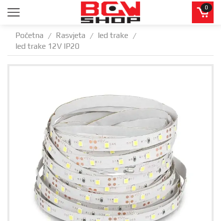
0
Početna
Rasvjeta
led trake
/
/
/
led trake 12V IP20