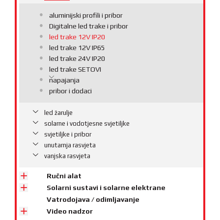
aluminijski profili i pribor
Digitalne led trake i pribor
led trake 12V IP20
led trake 12V IP65
led trake 24V IP20
led trake SETOVI
napajanja
pribor i dodaci
led žarulje
solarne i vodotjesne svjetiljke
svjetiljke i pribor
unutarnja rasvjeta
vanjska rasvjeta
Ručni alat
Solarni sustavi i solarne elektrane
Vatrodojava / odimljavanje
Video nadzor