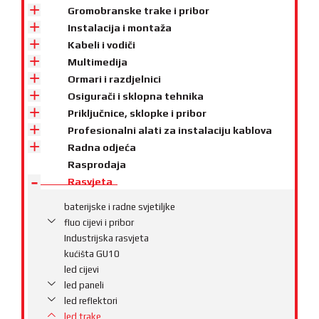
Gromobranske trake i pribor
Instalacija i montaža
Kabeli i vodiči
Multimedija
Ormari i razdjelnici
Osigurači i sklopna tehnika
Priključnice, sklopke i pribor
Profesionalni alati za instalaciju kablova
Radna odjeća
Rasprodaja
Rasvjeta
baterijske i radne svjetiljke
fluo cijevi i pribor
Industrijska rasvjeta
kućišta GU10
led cijevi
led paneli
led reflektori
led trake