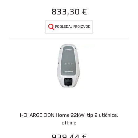
833,30
€
POGLEDAJ PROIZVOD
i-CHARGE CION Home 22kW, tip 2 utičnica,
offline
939,44
€