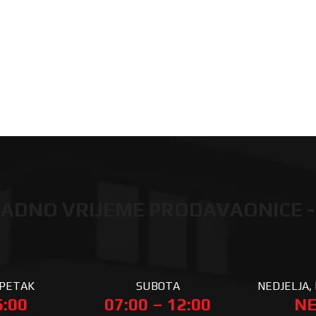
ADNO VRIJEME PRODAVAONICE -
 PETAK
SUBOTA
NEDJELJA, 
6:00
07:00 – 12:00
NE