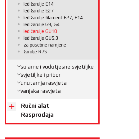
led žarulje E14
led žarulje E27
led žarulje filament E27, E14
led žarulje G9, G4
led žarulje GU10
led žarulje GU5,3
za posebne namjene
žarulje R7S
solarne i vodotjesne svjetiljke
svjetiljke i pribor
unutarnja rasvjeta
vanjska rasvjeta
Ručni alat
Rasprodaja