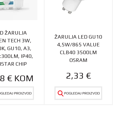
D ŽARULJA
ŽARULJA LED GU10
EN TECH 3W,
4,5W/865 VALUE
K, GU10, A3,
CLB40 3500LM
:300LM, IP40,
OSRAM
ISTAR CHIP
2,33
€
98
€
KOM
OGLEDAJ PROIZVOD
POGLEDAJ PROIZVOD