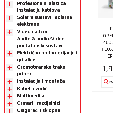
Profesionalni alati za
instalaciju kablova
Solarni sustavi i solarne
elektrane
LE
Video nadzor
GRE
Audio & audio/Video
4000
portafonski sustavi
FLUX
Električno podno grijanje i
EP
grijalice
1,
Gromobranske trake i
pribor
Instalacija i montaža
P
Kabeli i vodiči
Multimedija
Ormari i razdjelnici
Osigurači i sklopna