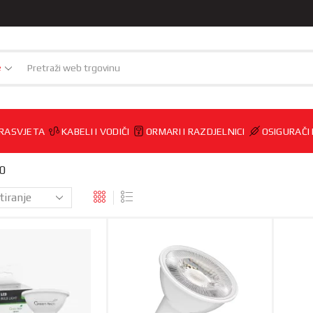
e
RASVJETA
KABELI I VODIČI
ORMARI I RAZDJELNICI
OSIGURAČI
10