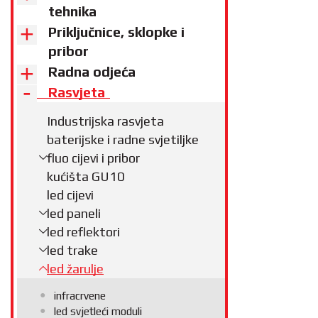
tehnika
Priključnice, sklopke i
pribor
Radna odjeća
Rasvjeta
Industrijska rasvjeta
baterijske i radne svjetiljke
fluo cijevi i pribor
kućišta GU10
led cijevi
led paneli
led reflektori
led trake
led žarulje
infracrvene
led svjetleći moduli