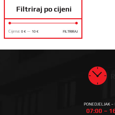
Filtriraj po cijeni
Cijena:
—
0 €
10 €
FILTRIRAJ
R
PONEDJELJAK –
07:00 – 1