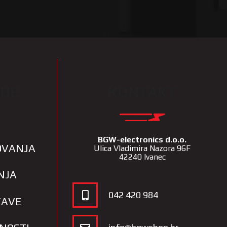
IJE
KONTAKT
BGW-electronics d.o.o.
LOVANJA
Ulica Vladimira Nazora 96F
42240 Ivanec
NJA
042 420 984
TAVE