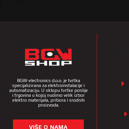
K
BGW-electronics d.o.o. je tvrtka
specijalizirana za elektroinstalacije i
automatizaciju. U sklopu tvrtke poslije
i trgovina u kojoj nudimo velik izbor
elektro materijala, pribora i srodnih
proizvoda.
VIŠE O NAMA