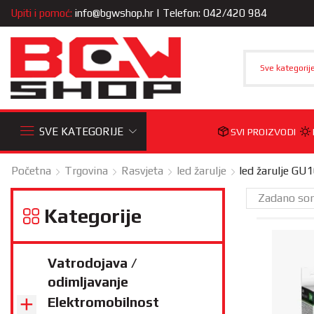
Upiti i pomoć:
info@bgwshop.hr
| Telefon: 042/420 984
Sve kategorij
SVE KATEGORIJE
SVI PROIZVODI
Početna
Trgovina
Rasvjeta
led žarulje
led žarulje GU
Kategorije
Vatrodojava /
odimljavanje
Elektromobilnost