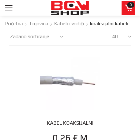
0
Početna
Trgovina
Kabeli i vodiči
koaksijalni kabeli
KABEL KOAKSIJALNI
0,26
€
M