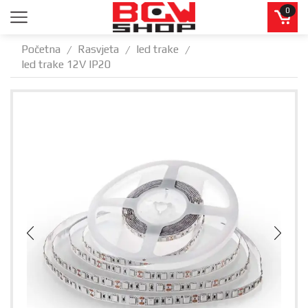
0
Početna
Rasvjeta
led trake
/
/
/
led trake 12V IP20