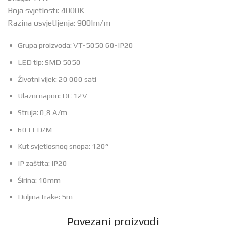
Boja svjetlosti: 4000K
Razina osvjetljenja: 900lm/m
Grupa proizvoda: VT-5050 60-IP20
LED tip: SMD 5050
Životni vijek: 20 000 sati
Ulazni napon: DC 12V
Struja: 0,8 A/m
60 LED/M
Kut svjetlosnog snopa: 120°
IP zaštita: IP20
Širina: 10mm
Duljina trake: 5m
Povezani proizvodi