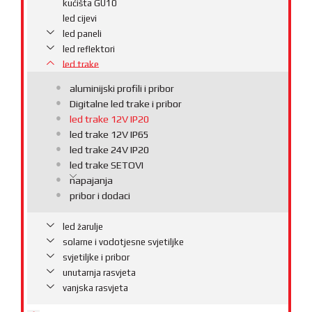
kućišta GU10
led cijevi
led paneli
led reflektori
led trake
aluminijski profili i pribor
Digitalne led trake i pribor
led trake 12V IP20
led trake 12V IP65
led trake 24V IP20
led trake SETOVI
napajanja
pribor i dodaci
led žarulje
solarne i vodotjesne svjetiljke
svjetiljke i pribor
unutarnja rasvjeta
vanjska rasvjeta