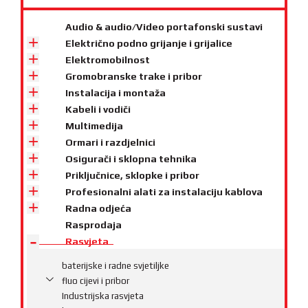
Audio & audio/Video portafonski sustavi
Električno podno grijanje i grijalice
Elektromobilnost
Gromobranske trake i pribor
Instalacija i montaža
Kabeli i vodiči
Multimedija
Ormari i razdjelnici
Osigurači i sklopna tehnika
Priključnice, sklopke i pribor
Profesionalni alati za instalaciju kablova
Radna odjeća
Rasprodaja
Rasvjeta
baterijske i radne svjetiljke
fluo cijevi i pribor
Industrijska rasvjeta