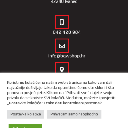
42240 Ivanec
042 420 984
info@bgwshop.hr
Naša lokacija
Koristimo kolačiće na našim web stranicama kako vam dali
najvažnije doživljaje tako da upamtimo čemu ste skloni i što
ponovno posjećujete. Klikom na “Prihvati sve” dajete svoju
privolu da se koriste SVI kolačići. Međutim, možete i posjetiti
„Postavke kolačića“ i tako dati kontrolirani pristanak.
Copyright 2022 – BGW Shop |
Opći uvjeti poslovnja
|
Izjava o
privatnosti i sigurnosti podataka
Postavke kolačića
Prihvaćam samo neophodno
X-media
– izrada web trgovina i
portala