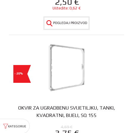
2,50
€
Uštedite:
0,62
€
POGLEDAJ PROIZVOD
- 20%
OKVIR ZA UGRADBENU SVIJETILJKU, TANKI,
KVADRATNI, BIJELI, SQ 155
4,69
€
3,75
€