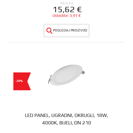
19,53
€
15,62
€
Uštedite:
3,91
€
POGLEDAJ PROIZVOD
- 20%
LED PANEL, UGRADNI, OKRUGLI, 18W,
4000K, BIJELI, DN 210