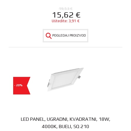
19,53
€
15,62
€
Uštedite:
3,91
€
POGLEDAJ PROIZVOD
- 20%
LED PANEL, UGRADNI, KVADRATNI, 18W,
4000K, BIJELI, SQ 210