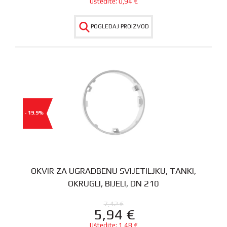
Uštedite:
0,94
€
POGLEDAJ PROIZVOD
- 19.9%
OKVIR ZA UGRADBENU SVIJETILJKU, TANKI,
OKRUGLI, BIJELI, DN 210
7,42
€
5,94
€
Uštedite:
1,48
€