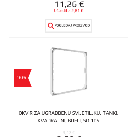
11,26
€
Uštedite:
2,81
€
POGLEDAJ PROIZVOD
- 19.9%
OKVIR ZA UGRADBENU SVIJETILJKU, TANKI,
KVADRATNI, BIJELI, SQ 105
3,12
€