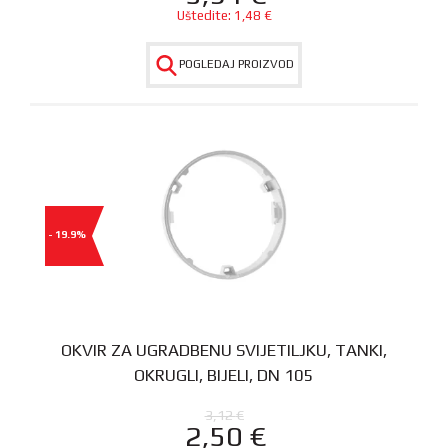
Uštedite:
1,48
€
POGLEDAJ PROIZVOD
- 19.9%
OKVIR ZA UGRADBENU SVIJETILJKU, TANKI,
OKRUGLI, BIJELI, DN 105
3,12
€
2,50
€