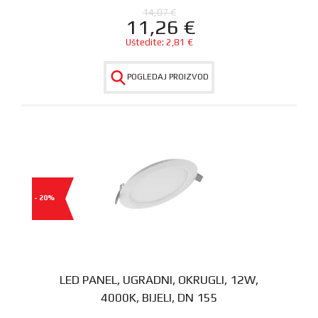
14,07
€
11,26
€
Uštedite:
2,81
€
POGLEDAJ PROIZVOD
- 20%
LED PANEL, UGRADNI, OKRUGLI, 12W,
4000K, BIJELI, DN 155