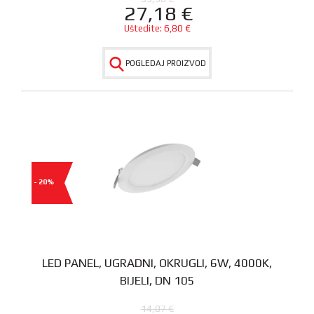
27,18
€
Uštedite:
6,80
€
POGLEDAJ PROIZVOD
- 20%
LED PANEL, UGRADNI, OKRUGLI, 6W, 4000K,
BIJELI, DN 105
14,07
€