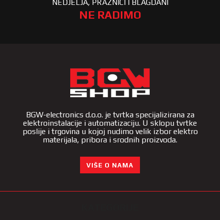
NEDJELJA, PRAZNICI I BLAGDANI
NE RADIMO
BGW-electronics d.o.o. je tvrtka specijalizirana za
elektroinstalacije i automatizaciju. U sklopu tvrtke
poslije i trgovina u kojoj nudimo velik izbor elektro
materijala, pribora i srodnih proizvoda.
VIŠE O NAMA
KATEGORIJE