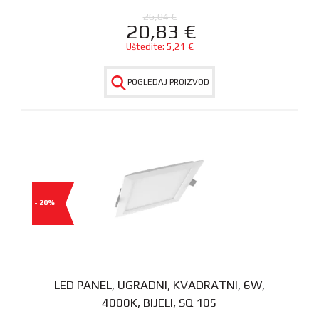
26,04
€
20,83
€
Uštedite:
5,21
€
POGLEDAJ PROIZVOD
- 20%
LED PANEL, UGRADNI, KVADRATNI, 6W,
4000K, BIJELI, SQ 105