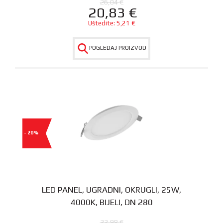
26,04
€
20,83
€
Uštedite:
5,21
€
POGLEDAJ PROIZVOD
- 20%
LED PANEL, UGRADNI, OKRUGLI, 25W,
4000K, BIJELI, DN 280
33,98
€