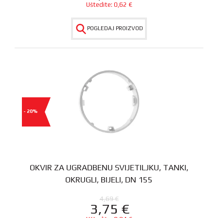
Uštedite:
0,62
€
POGLEDAJ PROIZVOD
- 20%
OKVIR ZA UGRADBENU SVIJETILJKU, TANKI,
OKRUGLI, BIJELI, DN 155
4,69
€
3,75
€