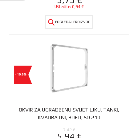
Uštedite:
0,94
€
POGLEDAJ PROIZVOD
- 19.9%
OKVIR ZA UGRADBENU SVIJETILJKU, TANKI,
KVADRATNI, BIJELI, SQ 210
7,42
€
5,94
€