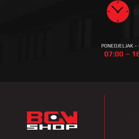
R
PONEDJELJAK –
07:00 – 1
K