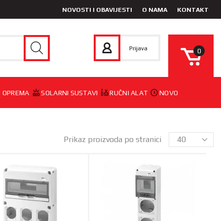
NOVOSTI I OBAVIJESTI
O NAMA
KONTAKT
Prijava
0
 I OPREMA
SOLARNI SUSTAVI
RUČNI ALAT
NOVO
Prikaz proizvoda po stranici