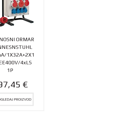
ENOSNI ORMAR
NNESNSTUHL
mA/1X32A+2X1
EE400V/4xLS
1P
97,45
€
OGLEDAJ PROIZVOD