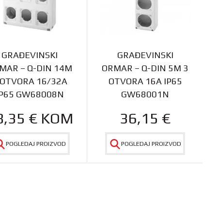
GRAĐEVINSKI
GRAĐEVINSKI
MAR – Q-DIN 14M
ORMAR – Q-DIN 5M 3
 OTVORA 16/32A
OTVORA 16A IP65
IP65 GW68008N
GW68001N
8,35
€
KOM
36,15
€
POGLEDAJ PROIZVOD
POGLEDAJ PROIZVOD