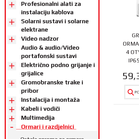
Profesionalni alati za
instalaciju kablova
Solarni sustavi i solarne
elektrane
GR
Video nadzor
ORMAR
Audio & audio/Video
4 OT
portafonski sustavi
IP6
Električno podno grijanje i
grijalice
59,
Gromobranske trake i
pribor
P
Instalacija i montaža
Kabeli i vodiči
Multimedija
Ormari i razdjelnici