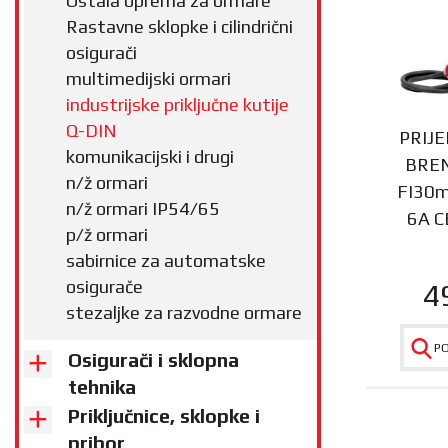
Ostala oprema za ormare
Rastavne sklopke i cilindrični
osigurači
multimedijski ormari
industrijske priključne kutije
Q-DIN
PRIJ
komunikacijski i drugi
BRE
n/ž ormari
FI30
n/ž ormari IP54/65
6A C
p/ž ormari
sabirnice za automatske
osigurače
4
stezaljke za razvodne ormare
P
Osigurači i sklopna
tehnika
Priključnice, sklopke i
pribor