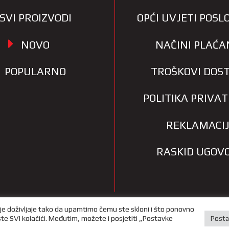
SVI PROIZVODI
OPĆI UVJETI POS
NOVO
NAČINI PLAĆA
POPULARNO
TROŠKOVI DOS
POLITIKA PRIVA
REKLAMACI
RASKID UGOV
je doživljaje tako da upamtimo čemu ste skloni i što ponovno
iste SVI kolačići. Međutim, možete i posjetiti „Postavke
Posta
privatnosti i sigurnosti podataka
–
X-media
– izrada web trgovin