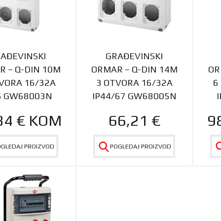
AĐEVINSKI
GRAĐEVINSKI
 – Q-DIN 10M
ORMAR – Q-DIN 14M
OR
VORA 16/32A
3 OTVORA 16/32A
6
5 GW68003N
IP44/67 GW68005N
34
€
KOM
66,21
€
9
OGLEDAJ PROIZVOD
POGLEDAJ PROIZVOD