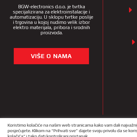
BGW-electronics d.o.o. je tvrtka
specijalizirana za elektroinstalacije i
automatizaciju. U sklopu tvrtke poslije
i trgovina u kojoj nudimo velik izbor
elektro materijala, pribora i srodnih
proizvoda.
VIŠE O NAMA
Koristimo kolačiće na našim web stranicama kako vam dali najvažni
posjećujete. Klikom na “Prihvati sve” dajete svoju privolu da se kor
Copyright 2022 – BGW Shop |
Opći uvjeti poslovnja
|
Izjava o 
kolačića“ i tako dati kontrolirani pristanak.