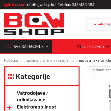
Upiti i pomoć:
info@bgwshop.hr
| Telefon: 042/420 984
Sve kategorij
SVE KATEGORIJE
SVI PROIZVODI
Početna
Trgovina
Ormari i razdjelnici
industrijske prikl
Kategorije
Vatrodojava /
odimljavanje
Elektromobilnost