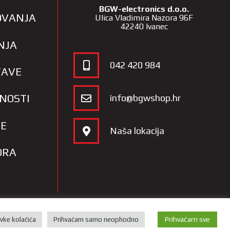
BGW-electronics d.o.o.
LOVANJA
Ulica Vladimira Nazora 96F
42240 Ivanec
NJA
042 420 984
TAVE
TNOSTI
info@bgwshop.hr
JE
Naša lokacija
ORA
Prihvaćam sve
vke kolačića
Prihvaćam samo neophodno
a i
portala