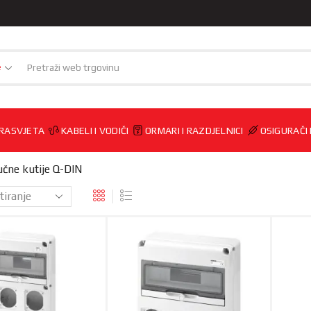
e
RASVJETA
KABELI I VODIČI
ORMARI I RAZDJELNICI
OSIGURAČI
jučne kutije Q-DIN