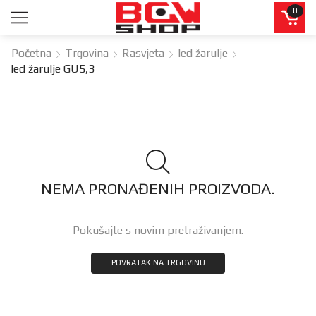
0
Početna
Trgovina
Rasvjeta
led žarulje
led žarulje GU5,3
NEMA PRONAĐENIH PROIZVODA.
Pokušajte s novim pretraživanjem.
POVRATAK NA TRGOVINU