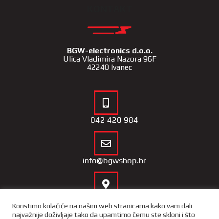
KONTAKT
BGW-electronics d.o.o.
Ulica Vladimira Nazora 96F
42240 Ivanec
042 420 984
info@bgwshop.hr
Naša lokacija
Koristimo kolačiće na našim web stranicama kako vam dali
najvažnije doživljaje tako da upamtimo čemu ste skloni i što