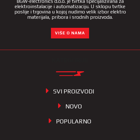
BGW-electronics d.o.o. je tvrtka specijalizirana za
elektroinstalacije i automatizaciju. U sklopu tvrtke
poslije i trgovina u kojoj nudimo velik izbor elektro
materijala, pribora i srodnih proizvoda.
VIŠE O NAMA
KATEGORIJE
SVI PROIZVODI
NOVO
POPULARNO