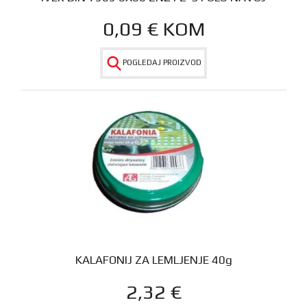
0,09
€
KOM
POGLEDAJ PROIZVOD
KALAFONIJ ZA LEMLJENJE 40g
2,32
€