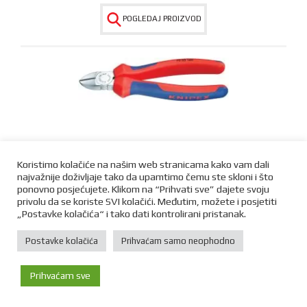
POGLEDAJ PROIZVOD
KLIJEŠTA BOČNA SJEČA 160mm
Koristimo kolačiće na našim web stranicama kako vam dali
najvažnije doživljaje tako da upamtimo čemu ste skloni i što
35,20
€
ponovno posjećujete. Klikom na “Prihvati sve” dajete svoju
privolu da se koriste SVI kolačići. Međutim, možete i posjetiti
„Postavke kolačića“ i tako dati kontrolirani pristanak.
POGLEDAJ PROIZVOD
Postavke kolačića
Prihvaćam samo neophodno
Prihvaćam sve
Početna
Trgovina
Kontakt
Više