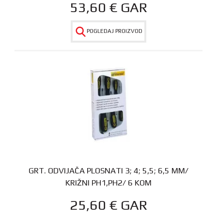
53,60
€
GAR
POGLEDAJ PROIZVOD
GRT. ODVIJAČA PLOSNATI 3; 4; 5,5; 6,5 MM/
KRIŽNI PH1,PH2/ 6 KOM
25,60
€
GAR