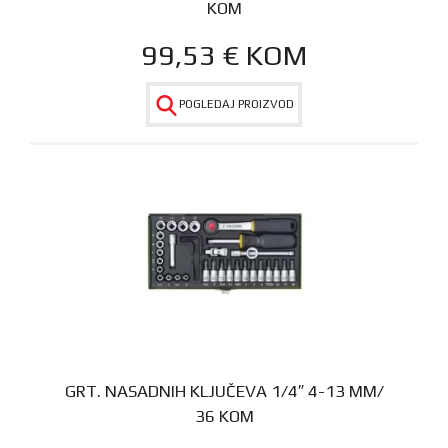
KOM
99,53
€
KOM
POGLEDAJ PROIZVOD
GRT. NASADNIH KLJUČEVA 1/4″ 4-13 MM/
36 KOM