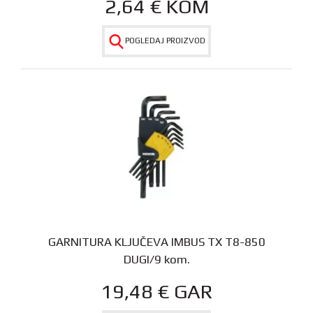
2,64
€
KOM
POGLEDAJ PROIZVOD
GARNITURA KLJUČEVA IMBUS TX T8-850
DUGI/9 kom.
19,48
€
GAR