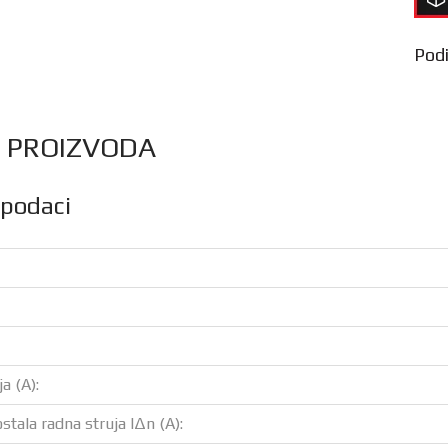
Podij
S PROIZVODA
 podaci
a (A):
stala radna struja IΔn (A):