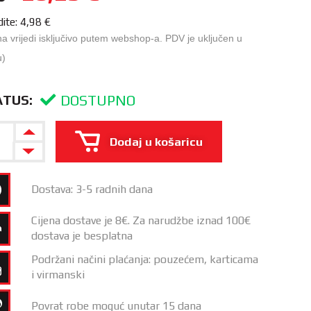
dite:
4,98
€
na vrijedi isključivo putem webshop-a. PDV je uključen u
u)
DOSTUPNO
ATUS:
Dodaj u košaricu
Dostava: 3-5 radnih dana
Cijena dostave je 8€. Za narudžbe iznad 100€
dostava je besplatna
Podržani načini plaćanja: pouzećem, karticama
i virmanski
Povrat robe moguć unutar 15 dana