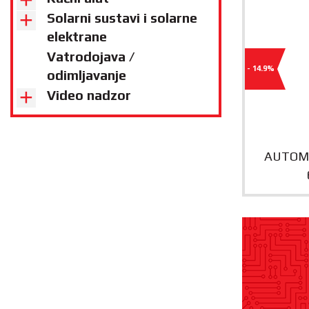
Solarni sustavi i solarne
elektrane
Vatrodojava /
- 14.9%
odimljavanje
Video nadzor
AUTOMA