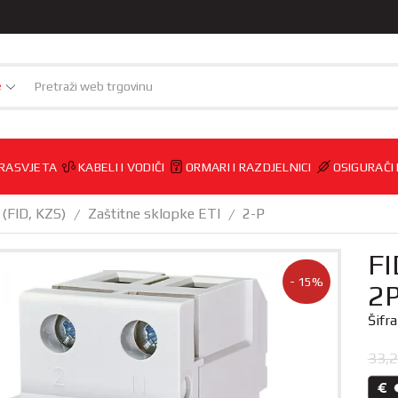
e
RASVJETA
KABELI I VODIČI
ORMARI I RAZDJELNICI
OSIGURAČI
 (FID, KZS)
Zaštitne sklopke ETI
2-P
/
/
FI
- 15%
2
Šifr
33,