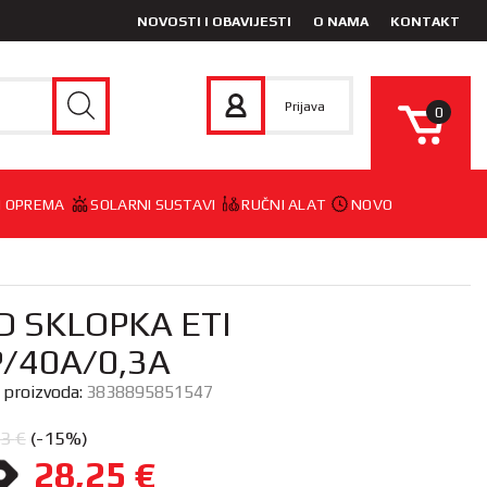
NOVOSTI I OBAVIJESTI
O NAMA
KONTAKT
Prijava
0
 I OPREMA
SOLARNI SUSTAVI
RUČNI ALAT
NOVO
D SKLOPKA ETI
P/40A/0,3A
a proizvoda:
3838895851547
23
€
(-15%)
28,25
€