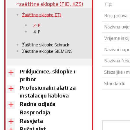
zaštitne sklopke (FID, KZS)
Tip:
Zaštitne sklopke ETI
Broj polova:
2-P
Nazivna uvje
4-P
Vrijeme isklj
Zaštitne sklopke Schrack
Nazivni napo
Zaštitne sklopke SIEMENS
Nazivna frek
Priključnice, sklopke i
Stezaljke (
pribor
Standardi:
Profesionalni alati za
instalaciju kablova
Radna odjeća
Rasprodaja
Rasvjeta
Ručni alat