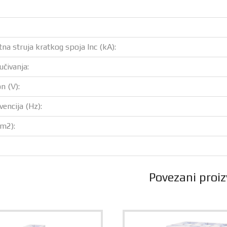
tna struja kratkog spoja Inc (kA):
učivanja:
n (V):
vencija (Hz):
mm2):
Povezani proiz