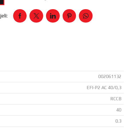
eli:
002061132
EFI-P2 AC 40/0,3
RCCB
40
0.3