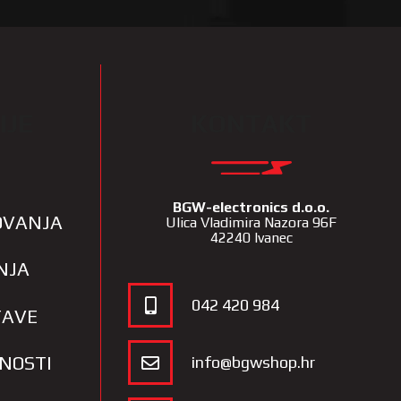
IJE
KONTAKT
BGW-electronics d.o.o.
LOVANJA
Ulica Vladimira Nazora 96F
42240 Ivanec
NJA
042 420 984
TAVE
TNOSTI
info@bgwshop.hr