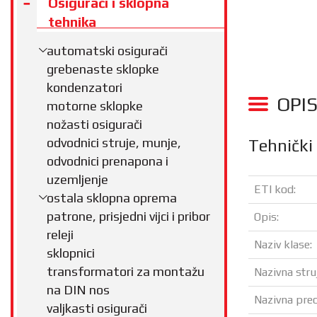
Osigurači i sklopna
tehnika
automatski osigurači
grebenaste sklopke
kondenzatori
OPI
motorne sklopke
nožasti osigurači
odvodnici struje, munje,
Tehnički
odvodnici prenapona i
uzemljenje
ETI kod:
ostala sklopna oprema
patrone, prisjedni vijci i pribor
Opis:
releji
Naziv klase:
sklopnici
transformatori za montažu
Nazivna struj
na DIN nos
Nazivna preo
valjkasti osigurači