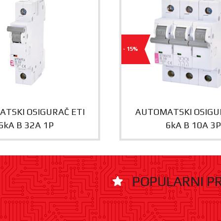
- 15%
TSKI OSIGURAČ ETI
AUTOMATSKI OSIGU
6kA B 32A 1P
6kA B 10A 3P
POPULARNI P