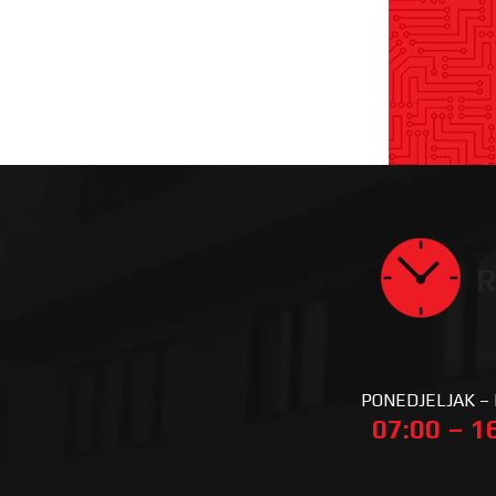
R
PONEDJELJAK –
07:00 – 1