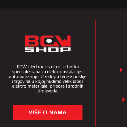
K
BGW-electronics d.o.o. je tvrtka
specijalizirana za elektroinstalacije i
automatizaciju. U sklopu tvrtke poslije
i trgovina u kojoj nudimo velik izbor
elektro materijala, pribora i srodnih
proizvoda.
VIŠE O NAMA