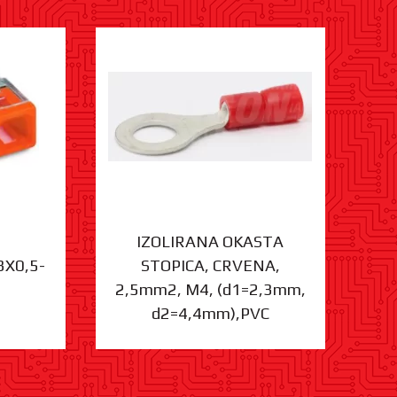
IZOLIRANA OKASTA
3X0,5-
STOPICA, CRVENA,
ST
2,5mm2, M4, (d1=2,3mm,
d2=4,4mm),PVC