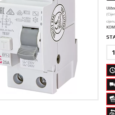
Ušte
(Cije
cijen
KOM
ST