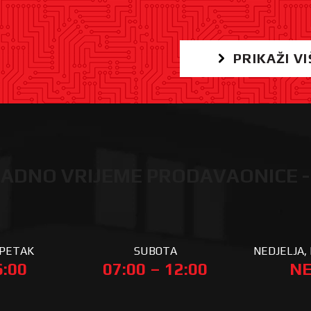
PRIKAŽI VI
ADNO VRIJEME PRODAVAONICE -
 PETAK
SUBOTA
NEDJELJA, 
6:00
07:00 – 12:00
NE