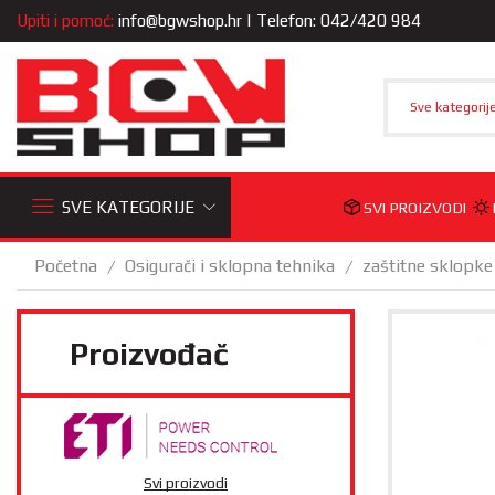
Upiti i pomoć:
info@bgwshop.hr
| Telefon: 042/420 984
Sve kategorij
SVE KATEGORIJE
SVI PROIZVODI
Početna
Osigurači i sklopna tehnika
zaštitne sklopke
/
/
Proizvođač
Svi proizvodi