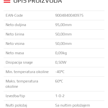
OPIS PROIZVODA
EAN-Code
9004840040975
Neto duljina
95,00mm
Neto širina
50,00mm
Neto visina
50,00mm
Neto masa
0,09kg
Disipacija snage
0,50W
Min. temperatura okoline
-40°C
Maks. temperatura
60°C
okoline
Izvedba/tip
1-0-2
Nulti položaj
Sa nultim položajem