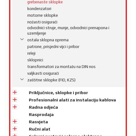
grebenaste sklopke
kondenzatori
motorne sklopke
nožasti osigurači
odvodnici struje, munje, odvodnici prenapona i
uzemljenje
ostala sklopna oprema
patrone, prisjedni vijci i pribor
releji
sklopnici
transformatori za montažu na DIN nos
valjkasti osigurači
zaštitne sklopke (FID, KZS)
Priključnice, sklopke i pribor
Profesionalni alati za instalaciju kablova
Radna odjeća
Rasprodaja
Rasvjeta
Ručni alat