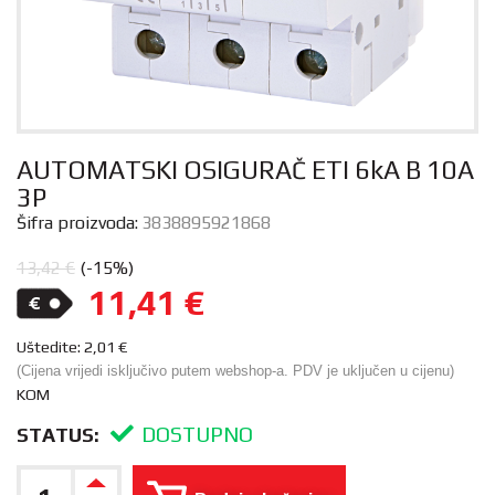
AUTOMATSKI OSIGURAČ ETI 6kA B 10A
3P
Šifra proizvoda:
3838895921868
13,42
€
(-15%)
11,41
€
Uštedite:
2,01
€
(Cijena vrijedi isključivo putem webshop-a. PDV je uključen u cijenu)
KOM
DOSTUPNO
STATUS: