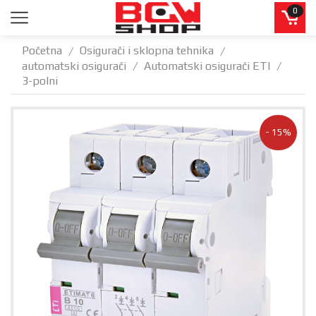
0
Početna
Osigurači i sklopna tehnika
/
/
automatski osigurači
Automatski osigurači ETI
/
/
3-polni
- 15%