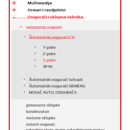
Multimedija
Ormari i razdjelnici
Osigurači i sklopna tehnika
automatski osigurači
Automatski osigurači ETI
1-polni
2-polni
3-polni
3P+N
Automatski osigurači Schrack
Automatski osigurači SIEMENS
NOSAČ AUTO. OSIGURAČA
grebenaste sklopke
kondenzatori
motorne sklopke
nožasti osigurači
odvodnici struje, munje, odvodnici prenapona i