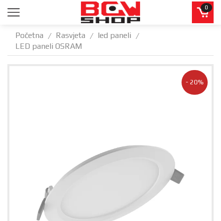
0
Početna
Rasvjeta
led paneli
/
/
/
LED paneli OSRAM
- 20%