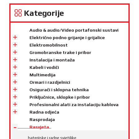
Kategorije
Audio & audio/Video portafonski sustavi
Električno podno grijanje i grijalice
Elektromobilnost
Gromobranske trake i pribor
Instalacija i montaža
Kabeli i vodiči
Multimedija
Ormari i razdjelnici
Osigurači i sklopna tehnika
Priključnice, sklopke i pribor
Profesionalni alati za instalaciju kablova
Radna odjeća
Rasprodaja
Rasvjeta
baterijske i radne svjetiljke