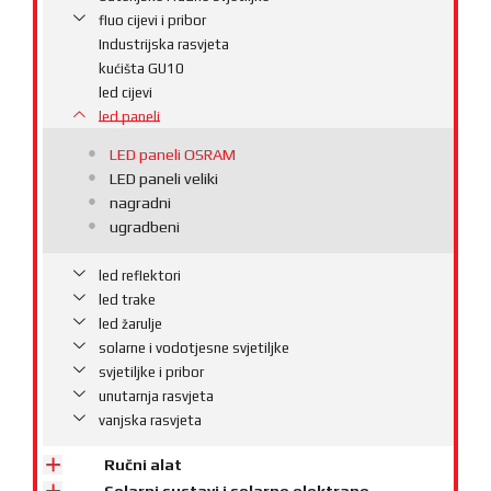
fluo cijevi i pribor
Industrijska rasvjeta
kućišta GU10
led cijevi
led paneli
LED paneli OSRAM
LED paneli veliki
nagradni
ugradbeni
led reflektori
led trake
led žarulje
solarne i vodotjesne svjetiljke
svjetiljke i pribor
unutarnja rasvjeta
vanjska rasvjeta
Ručni alat