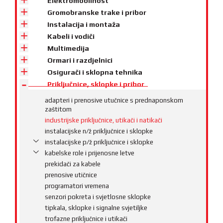
Elektromobilnost
Gromobranske trake i pribor
Instalacija i montaža
Kabeli i vodiči
Multimedija
Ormari i razdjelnici
Osigurači i sklopna tehnika
Priključnice, sklopke i pribor
adapteri i prenosive utučnice s prednaponskom
zaštitom
industrijske priključnice, utikači i natikači
instalacijske n/ž priključnice i sklopke
instalacijske p/ž priključnice i sklopke
kabelske role i prijenosne letve
prekidači za kabele
prenosive utičnice
programatori vremena
senzori pokreta i svjetlosne sklopke
tipkala, sklopke i signalne svjetiljke
trofazne priključnice i utikači