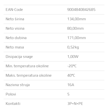
EAN-Code
9004840842685
Neto širina
134,00mm
Neto visina
80,00mm
Neto dubina
171,00mm
Neto masa
0,52kg
Disipacija snage
1,00W
Min. temperatura okoline
-20°C
Maks. temperatura okoline
40°C
Nazivna struja
16A
Polovi
5
Kontakti
3P+N+PE