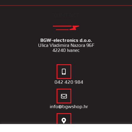
KONTAKT
BGW-electronics d.o.o.
Ulica Vladimira Nazora 96F
42240 Ivanec
042 420 984
info@bgwshop.hr
Naša lokacija