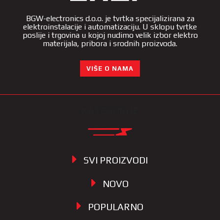
BGW-electronics d.o.o. je tvrtka specijalizirana za
elektroinstalacije i automatizaciju. U sklopu tvrtke
poslije i trgovina u kojoj nudimo velik izbor elektro
materijala, pribora i srodnih proizvoda.
VIŠE O NAMA
KATEGORIJE
SVI PROIZVODI
NOVO
POPULARNO