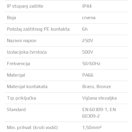
IP stupanj zaštite
IP44
Boja
crvena
Položaj zaštitnog PE kontakta
6h
Nazivni napon
250V
Izolacijska čvrstoća
500V
Frekvencija
50/60Hz
Materijal
PA66
Materijal kontakata
Brass, Bronze
Tip priključka
Vijčana stezaljka
Standard
EN 60309-1, EN
60309-2
Min. prihvat (kruti vodič)
1,50mm²