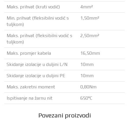
Maks. prihvat (kruti vodič)
4mm²
Min. prihvat (fleksibilni vodič s
1,50mm²
tuljkom)
Maks. prihvat (fleksibilni vodič s
2,50mm²
tuljkom)
Maks. promjer kabela
16,50mm
Skidanje izolacije u duljini L/N
10mm
Skidanje izolacije u duljini PE
10mm
Maks. zakretni moment
0,80Nm
Ispitivanje na žarnu nit
650°C
Povezani proizvodi