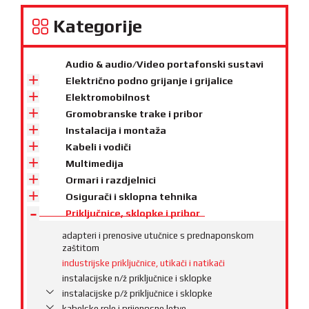
Kategorije
Audio & audio/Video portafonski sustavi
Električno podno grijanje i grijalice
Elektromobilnost
Gromobranske trake i pribor
Instalacija i montaža
Kabeli i vodiči
Multimedija
Ormari i razdjelnici
Osigurači i sklopna tehnika
Priključnice, sklopke i pribor
adapteri i prenosive utučnice s prednaponskom
zaštitom
industrijske priključnice, utikači i natikači
instalacijske n/ž priključnice i sklopke
instalacijske p/ž priključnice i sklopke
kabelske role i prijenosne letve