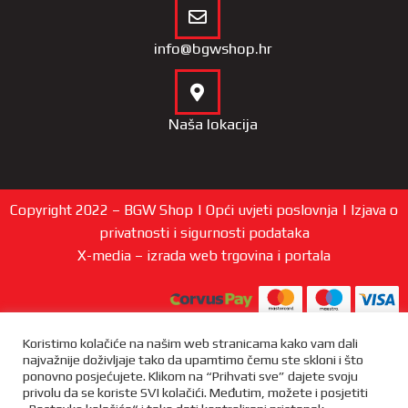
info@bgwshop.hr
Naša lokacija
Copyright 2022 – BGW Shop |
Opći uvjeti poslovnja
|
Izjava o
privatnosti i sigurnosti podataka
X-media
– izrada web trgovina i
portala
Koristimo kolačiće na našim web stranicama kako vam dali
najvažnije doživljaje tako da upamtimo čemu ste skloni i što
ponovno posjećujete. Klikom na “Prihvati sve” dajete svoju
privolu da se koriste SVI kolačići. Međutim, možete i posjetiti