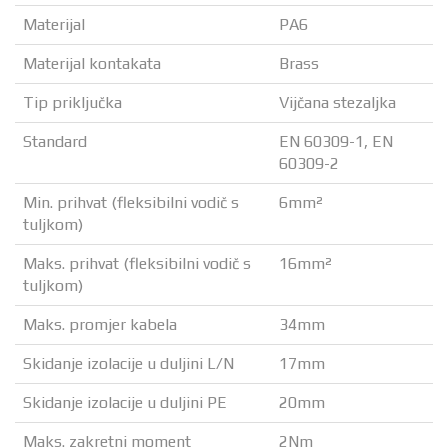
Materijal
PA6
Materijal kontakata
Brass
Tip priključka
Vijčana stezaljka
Standard
EN 60309-1, EN
60309-2
Min. prihvat (fleksibilni vodič s
6mm²
tuljkom)
Maks. prihvat (fleksibilni vodič s
16mm²
tuljkom)
Maks. promjer kabela
34mm
Skidanje izolacije u duljini L/N
17mm
Skidanje izolacije u duljini PE
20mm
Maks. zakretni moment
2Nm