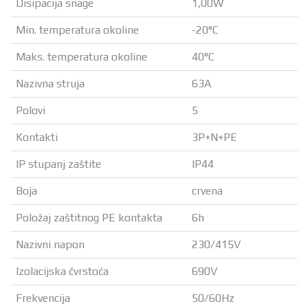
Disipacija snage
1,00W
Min. temperatura okoline
-20°C
Maks. temperatura okoline
40°C
Nazivna struja
63A
Polovi
5
Kontakti
3P+N+PE
IP stupanj zaštite
IP44
Boja
crvena
Položaj zaštitnog PE kontakta
6h
Nazivni napon
230/415V
Izolacijska čvrstoća
690V
Frekvencija
50/60Hz