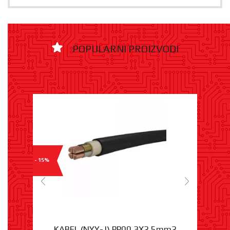
POPULARNI PROIZVODI
- 15%
KABEL (NYY-J) PP00 3X2,5mm2