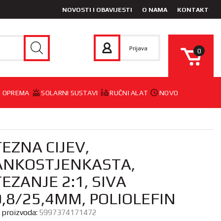
NOVOSTI I OBAVIJESTI
O NAMA
KONTAKT
Prijava
0
 I OPREMA
SOLARNI SUSTAVI
RUČNI ALAT
NOVO
EZNA CIJEV,
ANKOSTJENKASTA,
EZANJE 2:1, SIVA
,8/25,4MM, POLIOLEFIN
a proizvoda:
5997374171472