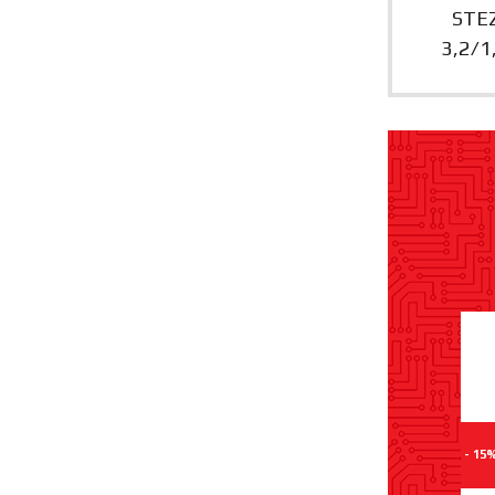
STEZ
3,2/1
- 15