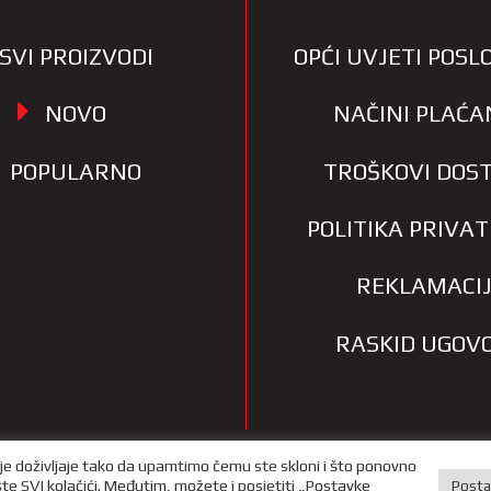
SVI PROIZVODI
OPĆI UVJETI POS
NOVO
NAČINI PLAĆA
POPULARNO
TROŠKOVI DOS
POLITIKA PRIVA
REKLAMACI
RASKID UGOV
je doživljaje tako da upamtimo čemu ste skloni i što ponovno
iste SVI kolačići. Međutim, možete i posjetiti „Postavke
Posta