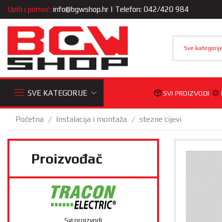
Upiti i pomoć:
info@bgwshop.hr
| Telefon: 042/420 984
Sve kategorij
SVE KATEGORIJE
SVI PROIZVODI
Početna
Instalacija i montaža
stezne cijevi
/
/
Proizvođač
Svi proizvodi