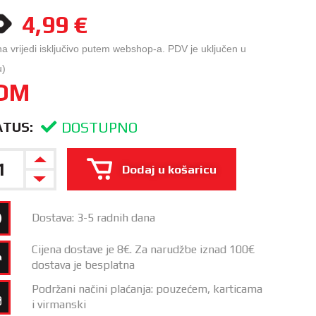
4,99
€
na vrijedi isključivo putem webshop-a. PDV je uključen u
u)
OM
DOSTUPNO
ATUS:
Dodaj u košaricu
Dostava: 3-5 radnih dana
Cijena dostave je 8€. Za narudžbe iznad 100€
dostava je besplatna
Podržani načini plaćanja: pouzećem, karticama
i virmanski