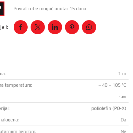
Povrat robe moguć unutar 15 dana
eli:
na:
1 m
a temperatura:
– 40 – 105 °C
:
sivi
ijal:
poliolefin (PO-X)
halogena:
Da
utarnjim ljepilom:
Ne