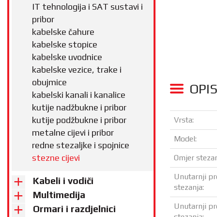
IT tehnologija i SAT sustavi i
pribor
kabelske čahure
kabelske stopice
kabelske uvodnice
kabelske vezice, trake i
obujmice
OPI
kabelski kanali i kanalice
kutije nadžbukne i pribor
kutije podžbukne i pribor
Vrsta:
metalne cijevi i pribor
Model:
redne stezaljke i spojnice
stezne cijevi
Omjer stezan
Unutarnji pr
Kabeli i vodiči
stezanja:
Multimedija
Unutarnji pr
Ormari i razdjelnici
stezanja: