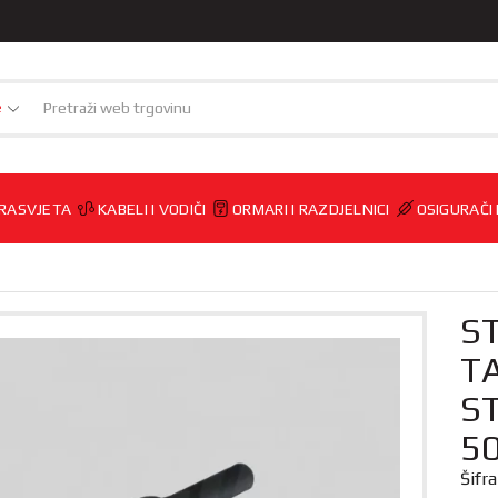
e
RASVJETA
KABELI I VODIČI
ORMARI I RAZDJELNICI
OSIGURAČI
ST
T
ST
50
Šifr