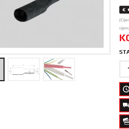
(Cije
cijen
K
ST