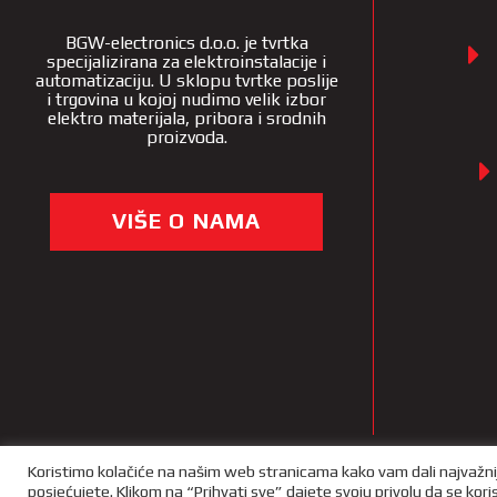
BGW-electronics d.o.o. je tvrtka
specijalizirana za elektroinstalacije i
automatizaciju. U sklopu tvrtke poslije
i trgovina u kojoj nudimo velik izbor
elektro materijala, pribora i srodnih
proizvoda.
VIŠE O NAMA
Koristimo kolačiće na našim web stranicama kako vam dali najvažni
posjećujete. Klikom na “Prihvati sve” dajete svoju privolu da se kor