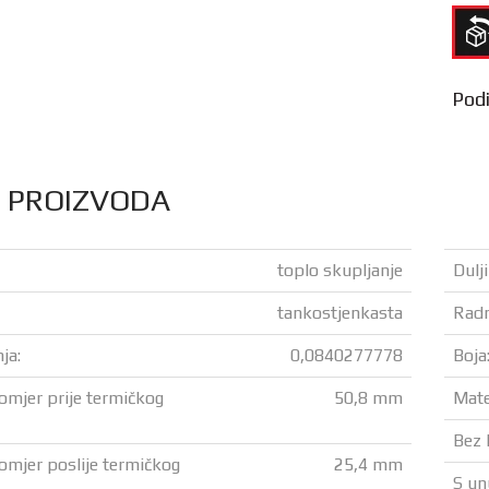
Podij
S PROIZVODA
toplo skupljanje
Dulji
tankostjenkasta
Radn
ja:
0,0840277778
Boja
omjer prije termičkog
50,8 mm
Mater
Bez 
omjer poslije termičkog
25,4 mm
S un