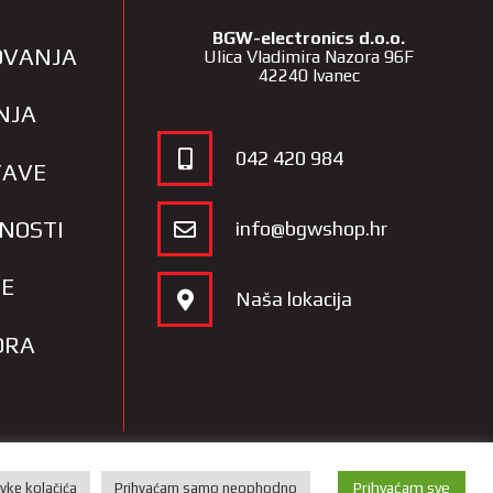
BGW-electronics d.o.o.
LOVANJA
Ulica Vladimira Nazora 96F
42240 Ivanec
NJA
042 420 984
TAVE
TNOSTI
info@bgwshop.hr
JE
Naša lokacija
ORA
Prihvaćam sve
vke kolačića
Prihvaćam samo neophodno