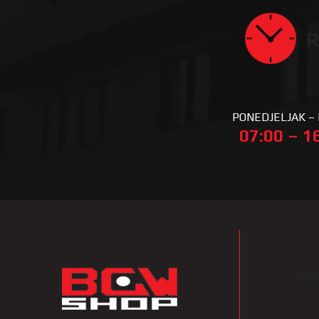
R
PONEDJELJAK –
07:00 – 1
K