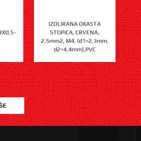
IZOLIRANA OKASTA
3X0,5-
STOPICA, CRVENA,
ST
2,5mm2, M4, (d1=2,3mm,
d2=4,4mm),PVC
ŠE