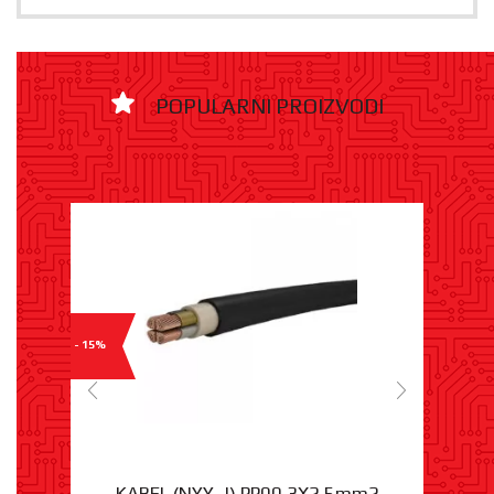
POPULARNI PROIZVODI
- 15%
KABEL (NYY-J) PP00 3X2,5mm2