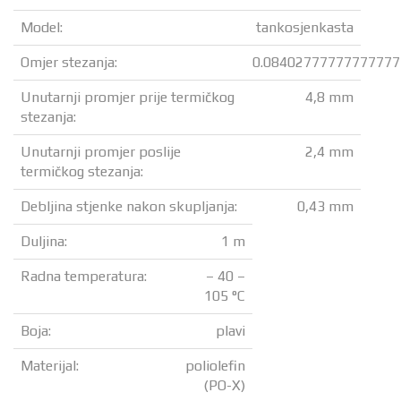
Model:
tankosjenkasta
Omjer stezanja:
0.08402777777777777
Unutarnji promjer prije termičkog
4,8 mm
stezanja:
Unutarnji promjer poslije
2,4 mm
termičkog stezanja:
Debljina stjenke nakon skupljanja:
0,43 mm
Duljina:
1 m
Radna temperatura:
– 40 –
105 °C
Boja:
plavi
Materijal:
poliolefin
(PO-X)