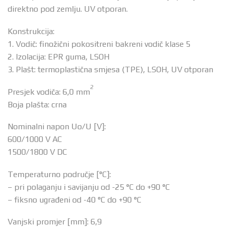
direktno pod zemlju. UV otporan.
Konstrukcija:
1. Vodič: finožični pokositreni bakreni vodič klase 5
2. Izolacija: EPR guma, LSOH
3. Plašt: termoplastična smjesa (TPE), LSOH, UV otporan
2
Presjek vodiča: 6,0 mm
Boja plašta: crna
Nominalni napon Uo/U [V]:
600/1000 V AC
1500/1800 V DC
Temperaturno područje [°C]:
– pri polaganju i savijanju od -25 °C do +90 °C
– fiksno ugrađeni od -40 °C do +90 °C
Vanjski promjer [mm]: 6,9