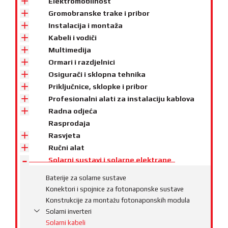
Elektromobilnost
Gromobranske trake i pribor
Instalacija i montaža
Kabeli i vodiči
Multimedija
Ormari i razdjelnici
Osigurači i sklopna tehnika
Priključnice, sklopke i pribor
Profesionalni alati za instalaciju kablova
Radna odjeća
Rasprodaja
Rasvjeta
Ručni alat
Solarni sustavi i solarne elektrane
Baterije za solarne sustave
Konektori i spojnice za fotonaponske sustave
Konstrukcije za montažu fotonaponskih modula
Solarni inverteri
Solarni kabeli