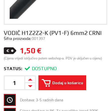
VODIČ H1Z2Z2-K (PV1-F) 6mm2 CRNI
Šifra proizvoda:
001397
1,50
€
(Cijena vrijedi isključivo putem webshop-a. PDV je uključen u cijenu)
DOSTUPNO
STATUS:
Dodaj u košaricu
Dostava: 3-5 radnih dana
Cijena dostave je 8€. Za narudžbe iznad 100€