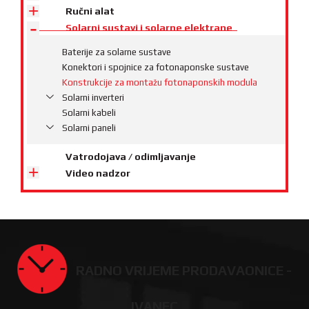
Ručni alat
Solarni sustavi i solarne elektrane
Baterije za solarne sustave
Konektori i spojnice za fotonaponske sustave
Konstrukcije za montažu fotonaponskih modula
Solarni inverteri
Solarni kabeli
Solarni paneli
Vatrodojava / odimljavanje
Video nadzor
RADNO VRIJEME PRODAVAONICE -
IVANEC