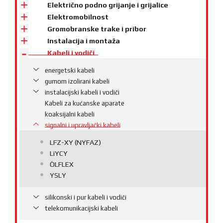
Električno podno grijanje i grijalice
Elektromobilnost
Gromobranske trake i pribor
Instalacija i montaža
Kabeli i vodiči
energetski kabeli
gumom izolirani kabeli
instalacijski kabeli i vodiči
Kabeli za kućanske aparate
koaksijalni kabeli
signalni i upravljački kabeli
LFZ-XY (NYFAZ)
LiYCY
ÖLFLEX
YSLY
silikonski i pur kabeli i vodiči
telekomunikacijski kabeli