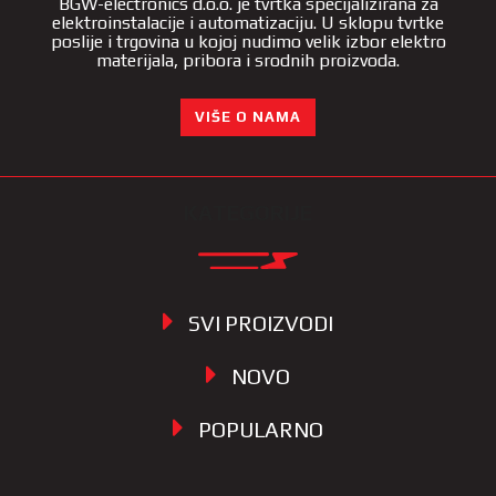
BGW-electronics d.o.o. je tvrtka specijalizirana za
elektroinstalacije i automatizaciju. U sklopu tvrtke
poslije i trgovina u kojoj nudimo velik izbor elektro
materijala, pribora i srodnih proizvoda.
VIŠE O NAMA
KATEGORIJE
SVI PROIZVODI
NOVO
POPULARNO