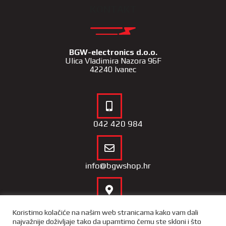
KONTAKT
BGW-electronics d.o.o.
Ulica Vladimira Nazora 96F
42240 Ivanec
042 420 984
info@bgwshop.hr
Naša lokacija
Koristimo kolačiće na našim web stranicama kako vam dali
najvažnije doživljaje tako da upamtimo čemu ste skloni i što