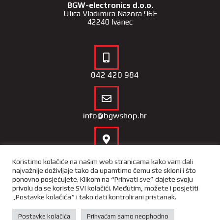
BGW-electronics d.o.o.
Ulica Vladimira Nazora 96F
42240 Ivanec
042 420 984
info@bgwshop.hr
Naša lokacija
Koristimo kolačiće na našim web stranicama kako vam dali
najvažnije doživljaje tako da upamtimo čemu ste skloni i što
ponovno posjećujete. Klikom na “Prihvati sve” dajete svoju
privolu da se koriste SVI kolačići. Međutim, možete i posjetiti
„Postavke kolačića“ i tako dati kontrolirani pristanak.
Copyright 2022 – BGW Shop |
Opći uvjeti poslovnja
|
Izjava o
privatnosti i sigurnosti podataka
Postavke kolačića
Prihvaćam samo neophodno