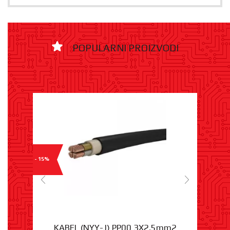
POPULARNI PROIZVODI
- 15%
KABEL (NYY-J) PP00 3X2,5mm2