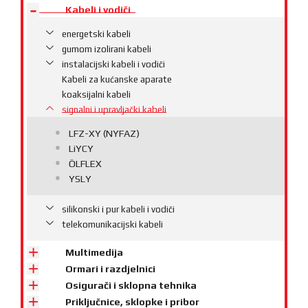
Kabeli i vodiči
energetski kabeli
gumom izolirani kabeli
instalacijski kabeli i vodiči
Kabeli za kućanske aparate
koaksijalni kabeli
signalni i upravljački kabeli
LFZ-XY (NYFAZ)
LiYCY
ÖLFLEX
YSLY
silikonski i pur kabeli i vodiči
telekomunikacijski kabeli
Multimedija
Ormari i razdjelnici
Osigurači i sklopna tehnika
Priključnice, sklopke i pribor