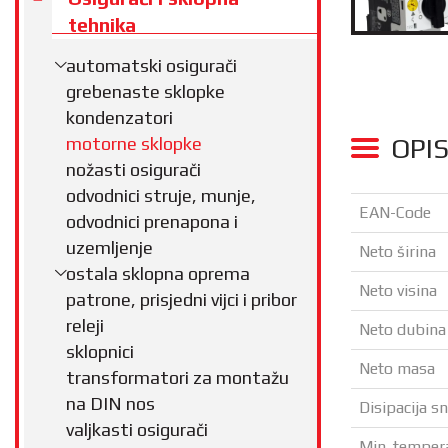
tehnika
automatski osigurači
grebenaste sklopke
kondenzatori
OPI
motorne sklopke
nožasti osigurači
odvodnici struje, munje,
EAN-Code
odvodnici prenapona i
uzemljenje
Neto širina
ostala sklopna oprema
Neto visina
patrone, prisjedni vijci i pribor
releji
Neto dubina
sklopnici
Neto masa
transformatori za montažu
na DIN nos
Disipacija s
valjkasti osigurači
Min. temper