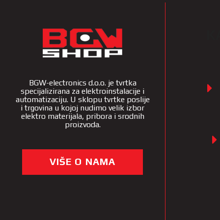
K
BGW-electronics d.o.o. je tvrtka
specijalizirana za elektroinstalacije i
automatizaciju. U sklopu tvrtke poslije
i trgovina u kojoj nudimo velik izbor
elektro materijala, pribora i srodnih
proizvoda.
VIŠE O NAMA