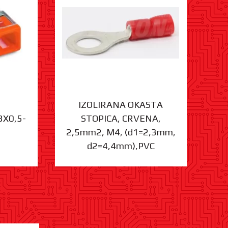
IZOLIRANA OKASTA
3X0,5-
STOPICA, CRVENA,
ST
2,5mm2, M4, (d1=2,3mm,
d2=4,4mm),PVC