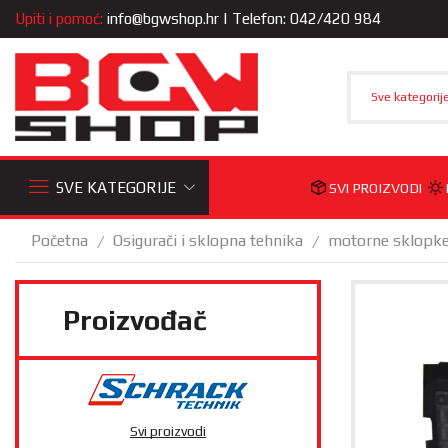
Upiti i pomoć:
info@bgwshop.hr
| Telefon: 042/420 984
Sve kategorij
SVE KATEGORIJE
SVI PROIZVODI
Početna
Osigurači i sklopna tehnika
motorne sklopk
/
/
Proizvođač
Svi proizvodi