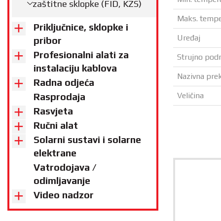
zaštitne sklopke (FID, KZS)
Maks. tempe
Priključnice, sklopke i
Uređaj
pribor
Profesionalni alati za
Strujno podr
instalaciju kablova
Nazivna pre
Radna odjeća
Veličina
Rasprodaja
Rasvjeta
Ručni alat
Solarni sustavi i solarne
elektrane
Vatrodojava /
odimljavanje
Video nadzor