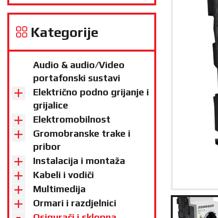
Kategorije
Audio & audio/Video
portafonski sustavi
Električno podno grijanje i
grijalice
Elektromobilnost
Gromobranske trake i
pribor
Instalacija i montaža
Kabeli i vodiči
Multimedija
Ormari i razdjelnici
Osigurači i sklopna