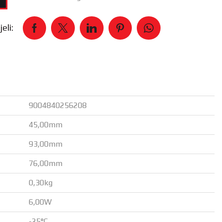
eli:
9004840256208
45,00mm
93,00mm
76,00mm
0,30kg
6,00W
-25°C