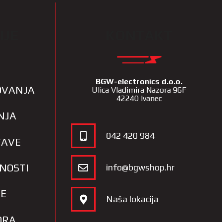
IJE
KONTAKT
BGW-electronics d.o.o.
LOVANJA
Ulica Vladimira Nazora 96F
42240 Ivanec
NJA
042 420 984
TAVE
TNOSTI
info@bgwshop.hr
JE
Naša lokacija
ORA