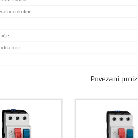
ratura okoline
učje
kidna moć
Povezani proiz