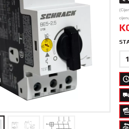
(Cije
cijen
K
ST