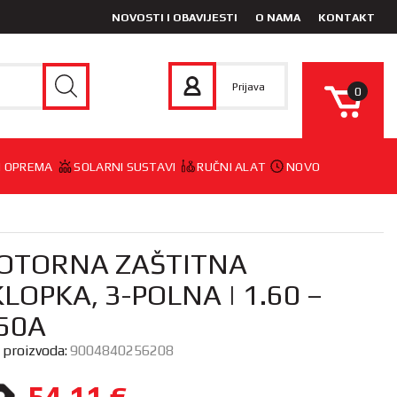
NOVOSTI I OBAVIJESTI
O NAMA
KONTAKT
Prijava
0
 I OPREMA
SOLARNI SUSTAVI
RUČNI ALAT
NOVO
OTORNA ZAŠTITNA
LOPKA, 3-POLNA | 1.60 –
.50A
a proizvoda:
9004840256208
54,11
€