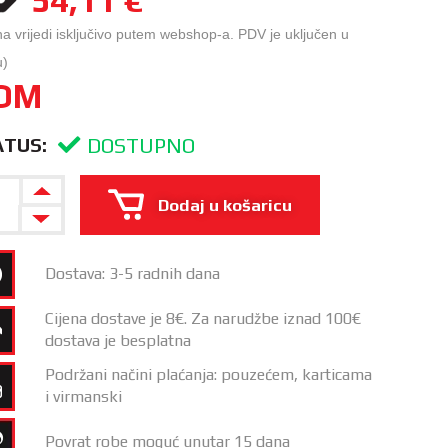
na vrijedi isključivo putem webshop-a. PDV je uključen u
u)
OM
DOSTUPNO
ATUS:
Dodaj u košaricu
Dostava: 3-5 radnih dana
Cijena dostave je 8€. Za narudžbe iznad 100€
dostava je besplatna
Podržani načini plaćanja: pouzećem, karticama
i virmanski
Povrat robe moguć unutar 15 dana