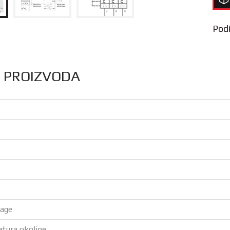
Podij
S PROIZVODA
nage
atura okoline