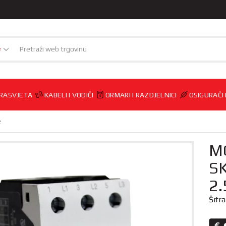
e
RASVJETA
KABELI I VODIČI
ORMARI I RAZDJELNICI
OSIGURAČI
e
M
SK
2
Šifr