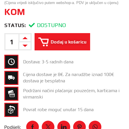
(Cijena vrijedi isključivo putem webshop-a. PDV je uključen u cijenu)
KOM
DOSTUPNO
STATUS:
Dodaj u košaricu
Dostava: 3-5 radnih dana
Cijena dostave je 8€. Za narudžbe iznad 100€
dostava je besplatna
Podržani načini plaćanja: pouzećem, karticama i
virmanski
Povrat robe moguć unutar 15 dana
Podijeli: