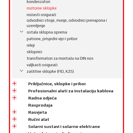
kondenzatori
motorne sklopke
nožasti osigurači
odvodnici struje, munje, odvodnici prenapona i
uzemljenje
ostala sklopna oprema
patrone, prisjedni vijci i pribor
releji
sklopnici
transformatori za montažu na DIN nos
valjkasti osigurači
zaštitne sklopke (FID, KZS)
Priključnice, sklopke i pribor
Profesionalni alati za instalaciju kablova
Radna odjeća
Rasprodaja
Rasvjeta
Ručni alat
Solarni sustavi i solarne elektrane