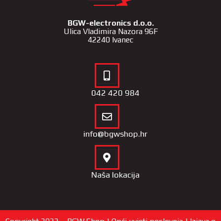
BGW-electronics d.o.o.
Ulica Vladimira Nazora 96F
42240 Ivanec
042 420 984
info@bgwshop.hr
Naša lokacija