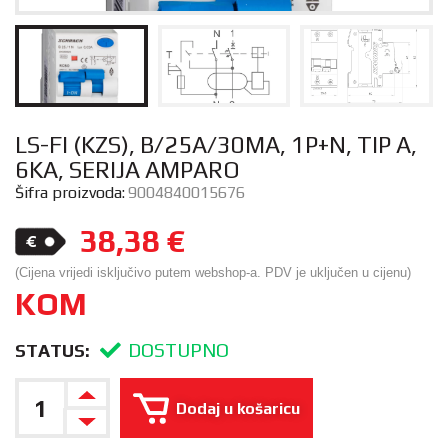
LS-FI (KZS), B/25A/30MA, 1P+N, TIP A,
6KA, SERIJA AMPARO
Šifra proizvoda:
9004840015676
38,38
€
(Cijena vrijedi isključivo putem webshop-a. PDV je uključen u cijenu)
KOM
DOSTUPNO
STATUS:
Dodaj u košaricu