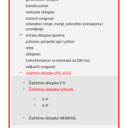
kondenzatori
motorne sklopke
nožasti osigurači
odvodnici struje, munje, odvodnici prenapona i
uzemljenje
ostala sklopna oprema
patrone, prisjedni vijci i pribor
releji
sklopnici
transformatori za montažu na DIN nos
valjkasti osigurači
zaštitne sklopke (FID, KZS)
Zaštitne sklopke ETI
Zaštitne sklopke Schrack
2-P
4-P
Zaštitne sklopke SIEMENS