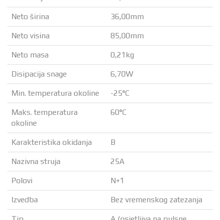
Neto širina
36,00mm
Neto visina
85,00mm
Neto masa
0,21kg
Disipacija snage
6,70W
Min. temperatura okoline
-25°C
Maks. temperatura
60°C
okoline
Karakteristika okidanja
B
Nazivna struja
25A
Polovi
N+1
Izvedba
Bez vremenskog zatezanja
Tip
A (osjetljiva na pulsne