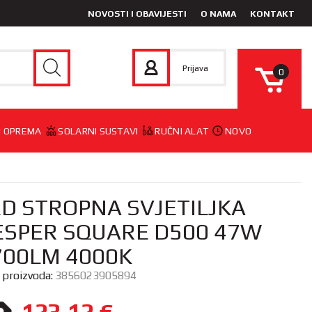
NOVOSTI I OBAVIJESTI
O NAMA
KONTAKT
Prijava
0
 I OPREMA
SOLARNI SUSTAVI
RUČNI ALAT
NOVO
ED STROPNA SVJETILJKA
ESPER SQUARE D500 47W
700LM 4000K
a proizvoda:
3856023905894
123,12
€