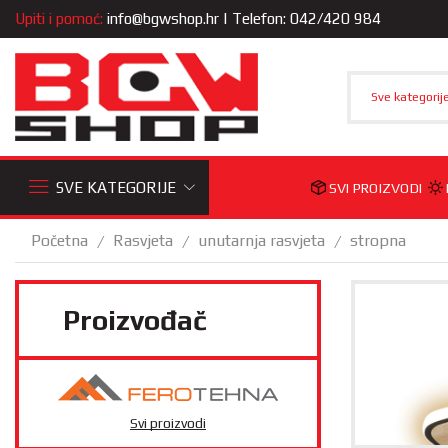
Upiti i pomoć:
info@bgwshop.hr
| Telefon: 042/420 984
Sve kategorij
SVE KATEGORIJE
SVI PROIZVODI
Početna
Rasvjeta
unutarnja rasvjeta
stropna
/
/
/
Proizvođač
Svi proizvodi