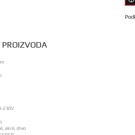
Podij
S PROIZVODA
mm
m
0-230V
o
l, akril, drvo
:VESPER