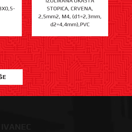
IZOLIRANA OKASTA
3X0,5-
STOPICA, CRVENA,
ST
2,5mm2, M4, (d1=2,3mm,
d2=4,4mm),PVC
ŠE
 IVANEC