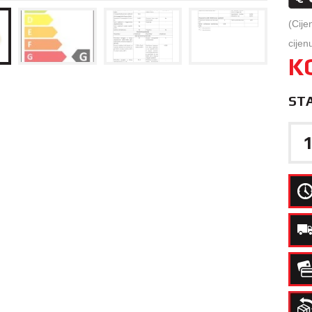
(Cije
cijen
K
ST