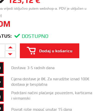
na vrijedi isključivo putem webshop-a. PDV je uključen u
u)
OM
DOSTUPNO
ATUS:
Dodaj u košaricu
Dostava: 3-5 radnih dana
Cijena dostave je 8€. Za narudžbe iznad 100€
dostava je besplatna
Podržani načini plaćanja: pouzećem, karticama
i virmanski
Povrat robe moguć unutar 15 dana