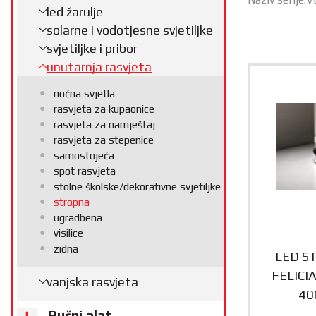
led žarulje
solarne i vodotjesne svjetiljke
svjetiljke i pribor
unutarnja rasvjeta
noćna svjetla
rasvjeta za kupaonice
rasvjeta za namještaj
rasvjeta za stepenice
samostojeća
spot rasvjeta
stolne školske/dekorativne svjetiljke
stropna
ugradbena
visilice
zidna
LED S
FELICI
vanjska rasvjeta
40
Ručni alat