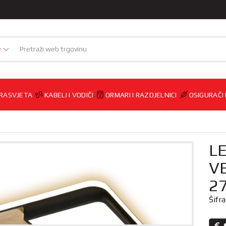
e
RASVJETA
KABELI I VODIČI
ORMARI I RAZDJELNICI
OSIGURAČI
L
V
2
Šifr