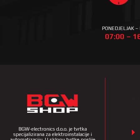
PONEDJELJAK –
07:00 – 1
K
BGW-electronics d.o.o. je tvrtka
specijalizirana za elektroinstalacije i
automatizaciju. U sklopu tvrtke poslije