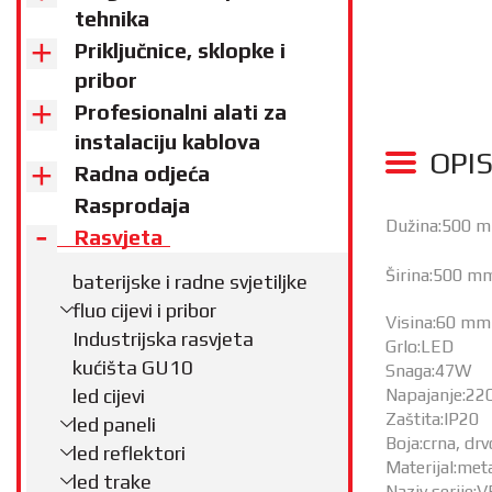
tehnika
Priključnice, sklopke i
pribor
Profesionalni alati za
instalaciju kablova
OPI
Radna odjeća
Rasprodaja
Dužina:500 
Rasvjeta
Širina:500 m
baterijske i radne svjetiljke
fluo cijevi i pribor
Visina:60 mm
Industrijska rasvjeta
Grlo:LED
kućišta GU10
Snaga:47W
led cijevi
Napajanje:22
Zaštita:IP20
led paneli
Boja:crna, drv
led reflektori
Materijal:meta
led trake
Naziv serije