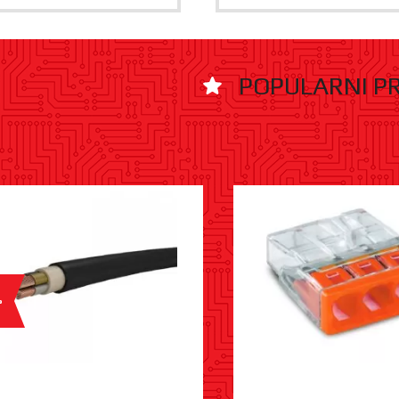
POPULARNI P
%