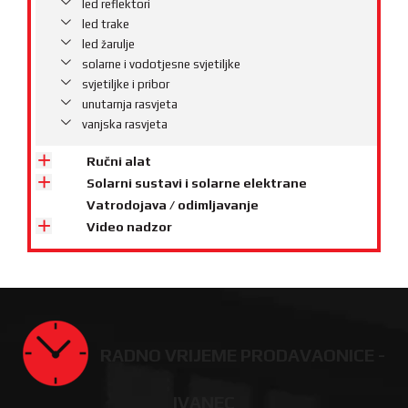
led reflektori
led trake
led žarulje
solarne i vodotjesne svjetiljke
svjetiljke i pribor
unutarnja rasvjeta
vanjska rasvjeta
Ručni alat
Solarni sustavi i solarne elektrane
Vatrodojava / odimljavanje
Video nadzor
RADNO VRIJEME PRODAVAONICE -
IVANEC