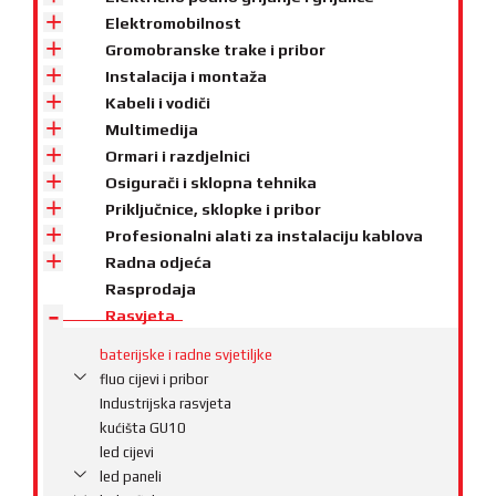
Elektromobilnost
Gromobranske trake i pribor
Instalacija i montaža
Kabeli i vodiči
Multimedija
Ormari i razdjelnici
Osigurači i sklopna tehnika
Priključnice, sklopke i pribor
Profesionalni alati za instalaciju kablova
Radna odjeća
Rasprodaja
Rasvjeta
baterijske i radne svjetiljke
fluo cijevi i pribor
Industrijska rasvjeta
kućišta GU10
led cijevi
led paneli