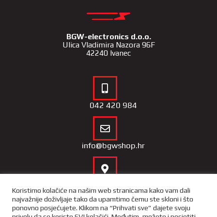
BGW-electronics d.o.o.
Ulica Vladimira Nazora 96F
42240 Ivanec
042 420 984
info@bgwshop.hr
Naša lokacija
Koristimo kolačiće na našim web stranicama kako vam dali
najvažnije doživljaje tako da upamtimo čemu ste skloni i što
ponovno posjećujete. Klikom na “Prihvati sve” dajete svoju
privolu da se koriste SVI kolačići. Međutim, možete i posjetiti