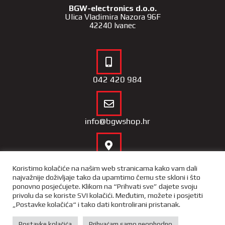
BGW-electronics d.o.o.
Ulica Vladimira Nazora 96F
42240 Ivanec
042 420 984
info@bgwshop.hr
Naša lokacija
Koristimo kolačiće na našim web stranicama kako vam dali
najvažnije doživljaje tako da upamtimo čemu ste skloni i što
ponovno posjećujete. Klikom na “Prihvati sve” dajete svoju
privolu da se koriste SVI kolačići. Međutim, možete i posjetiti
„Postavke kolačića“ i tako dati kontrolirani pristanak.
Copyright 2022 – BGW Shop |
Opći uvjeti poslovnja
|
Izjava o
privatnosti i sigurnosti podataka
Postavke kolačića
Prihvaćam samo neophodno