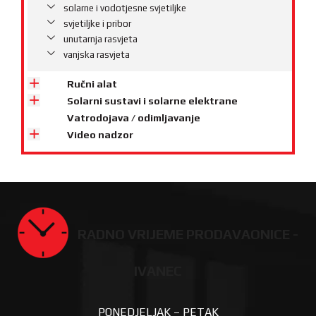
solarne i vodotjesne svjetiljke
svjetiljke i pribor
unutarnja rasvjeta
vanjska rasvjeta
Ručni alat
Solarni sustavi i solarne elektrane
Vatrodojava / odimljavanje
Video nadzor
RADNO VRIJEME PRODAVAONICE -
IVANEC
PONEDJELJAK – PETAK