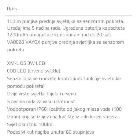
Opis
100lm punjiva prednja svjetiljka sa senzorom pokreta.
Uređaj ima 5 načina rada. Ugrađena baterija kapaciteta
1200mAh omogućuje kontinuirani rad do 20 sati.
VA0020 VAYOX punjiva prednja svjetiljka sa senzorom
pokreta
XM-L Q5 3W LED
COB LED (crveno svjetlo)
Senzor blizine (možete kontrolirati funkcije svjetiljke
pomoću pokreta)
Dvije vrste svjetla: bijelo i crveno
5 načina rada za vašu udobnost
Vodootporan IP66: (zaštita od jakog mlaza vode (100
l/min) koji se izlijeva na kućište iz bilo kojeg smjera.
Svjetlosni tok: 100lm
Podesivi kut nagiba unutar 60 stupnjeva