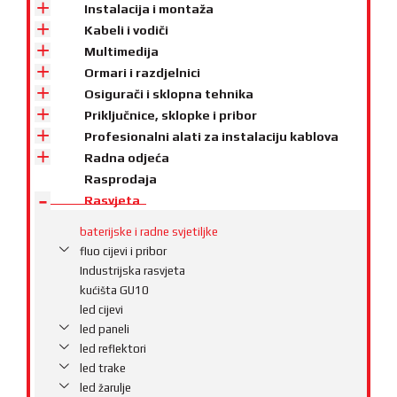
Instalacija i montaža
Kabeli i vodiči
Multimedija
Ormari i razdjelnici
Osigurači i sklopna tehnika
Priključnice, sklopke i pribor
Profesionalni alati za instalaciju kablova
Radna odjeća
Rasprodaja
Rasvjeta
baterijske i radne svjetiljke
fluo cijevi i pribor
Industrijska rasvjeta
kućišta GU10
led cijevi
led paneli
led reflektori
led trake
led žarulje