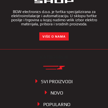
BGW-electronics d.o.o. je tvrtka specijalizirana za
elektroinstalacije i automatizaciju. U sklopu tvrtke
poslije i trgovina u kojoj nudimo velik izbor elektro
materijala, pribora i srodnih proizvoda.
VIŠE O NAMA
KATEGORIJE
SVI PROIZVODI
NOVO
POPULARNO