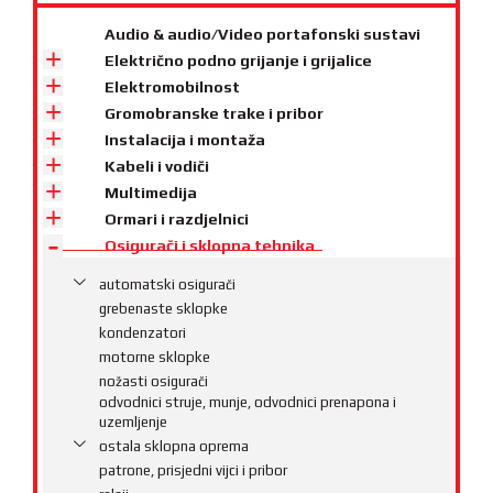
Audio & audio/Video portafonski sustavi
Električno podno grijanje i grijalice
Elektromobilnost
Gromobranske trake i pribor
Instalacija i montaža
Kabeli i vodiči
Multimedija
Ormari i razdjelnici
Osigurači i sklopna tehnika
automatski osigurači
grebenaste sklopke
kondenzatori
motorne sklopke
nožasti osigurači
odvodnici struje, munje, odvodnici prenapona i
uzemljenje
ostala sklopna oprema
patrone, prisjedni vijci i pribor