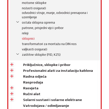
motorne sklopke
nožasti osigurači
odvodnici struje, munje, odvodnici prenapona i
uzemljenje
ostala sklopna oprema
patrone, prisjedni vijci i pribor
releji
sklopnici
transformatori za montažu na DIN nos
valjkasti osigurači
zaštitne sklopke (FID, KZS)
Priključnice, sklopke i pribor
Profesionalni alati za instalaciju kablova
Radna odjeća
Rasprodaja
Rasvjeta
Ručni alat
Solarni sustavi i solarne elektrane
Vatrodojava / odimljavanje