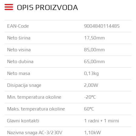
OPIS PROIZVODA
EAN-Code
9004840114485
Neto širina
17,50mm
Neto visina
85,00mm
Neto dubina
65,00mm
Neto masa
0,13kg
Disipacija snage
2,00W
Min. temperatura okoline
-20°C
Maks. temperatura okoline
60°C
Glavni kontakti
1 radni + 1 mirni
Nazivna snaga AC-3/230V
1,10kW