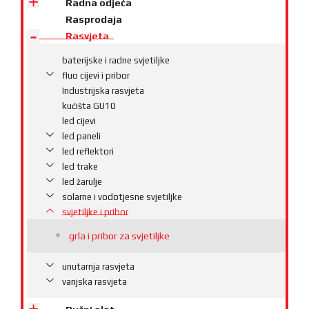
Radna odjeća
Rasprodaja
Rasvjeta
baterijske i radne svjetiljke
fluo cijevi i pribor
Industrijska rasvjeta
kućišta GU10
led cijevi
led paneli
led reflektori
led trake
led žarulje
solarne i vodotjesne svjetiljke
svjetiljke i pribor
grla i pribor za svjetiljke
unutarnja rasvjeta
vanjska rasvjeta