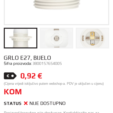
GRLO E27, BIJELO
Šifra proizvoda:
3800157654005
0,92
€
(Cijena vrijedi isključivo putem webshop-a. PDV je uključen u cijenu)
KOM
NIJE DOSTUPNO
STATUS
Proizvod trenutno nije dostupan. Kontaktirajte nas za