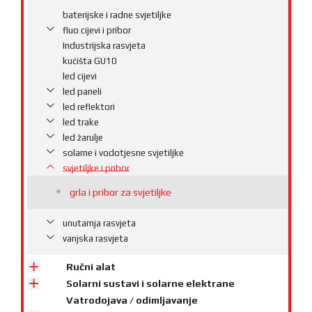
baterijske i radne svjetiljke
fluo cijevi i pribor
Industrijska rasvjeta
kućišta GU10
led cijevi
led paneli
led reflektori
led trake
led žarulje
solarne i vodotjesne svjetiljke
svjetiljke i pribor
grla i pribor za svjetiljke
unutarnja rasvjeta
vanjska rasvjeta
Ručni alat
Solarni sustavi i solarne elektrane
Vatrodojava / odimljavanje