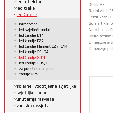
led reflektori
Oblik: A3
led trake
Radni vijek: 
led žarulje
Certifikati: C
Boja artikla: b
infracrvene
Neto težina: 
led svjetleći moduli
led žarulje E14
Bruto težina:
led žarulje E27
Dimenzije art
led žarulje filament E27, E14
Dimenzije pak
led žarulje G9, G4
led žarulje GU10
led žarulje GU5,3
za posebne namjene
žarulje R7S
solarne i vodotjesne svjetiljke
svjetiljke i pribor
unutarnja rasvjeta
vanjska rasvjeta