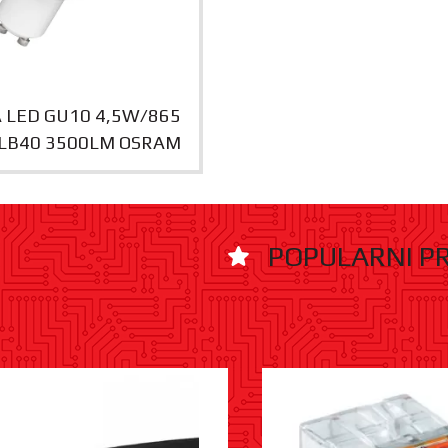
 LED GU10 4,5W/865
LB40 3500LM OSRAM
POPULARNI P