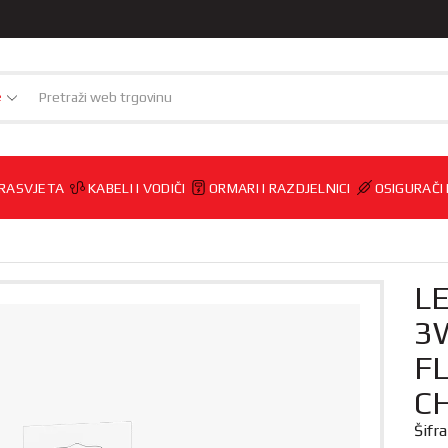
e
RASVJETA
KABELI I VODIČI
ORMARI I RAZDJELNICI
OSIGURAČI
L
3W
FL
CH
Šifr