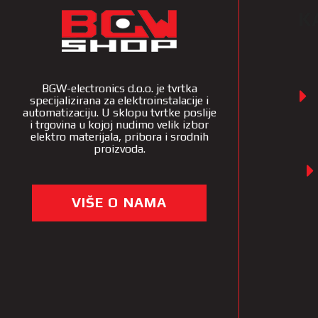
K
BGW-electronics d.o.o. je tvrtka
specijalizirana za elektroinstalacije i
automatizaciju. U sklopu tvrtke poslije
i trgovina u kojoj nudimo velik izbor
elektro materijala, pribora i srodnih
proizvoda.
VIŠE O NAMA