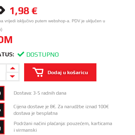
1,98
€
na vrijedi isključivo putem webshop-a. PDV je uključen u
u)
OM
DOSTUPNO
ATUS:
Dodaj u košaricu
Dostava: 3-5 radnih dana
Cijena dostave je 8€. Za narudžbe iznad 100€
dostava je besplatna
Podržani načini plaćanja: pouzećem, karticama
i virmanski