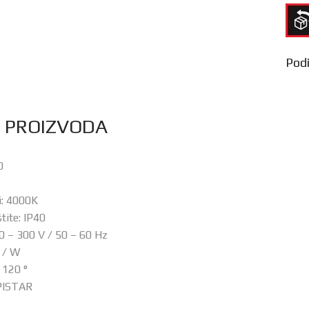
Podij
S PROIZVODA
0
i: 4000K
tite: IP40
 – 300 V / 50 – 60 Hz
 / W
: 120 °
PISTAR