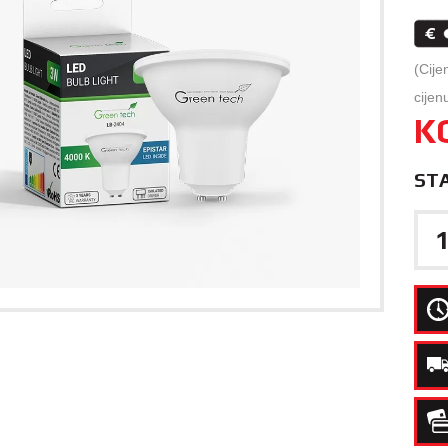
(Cije
cijen
K
ST