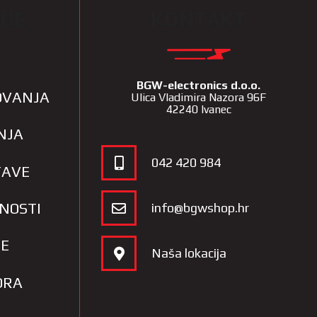
IJE
KONTAKT
BGW-electronics d.o.o.
LOVANJA
Ulica Vladimira Nazora 96F
42240 Ivanec
NJA
042 420 984
TAVE
TNOSTI
info@bgwshop.hr
JE
Naša lokacija
ORA