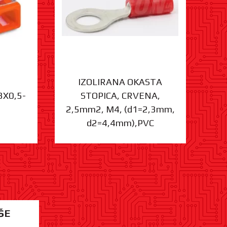
IZOLIRANA OKASTA
3X0,5-
STOPICA, CRVENA,
ST
2,5mm2, M4, (d1=2,3mm,
d2=4,4mm),PVC
ŠE