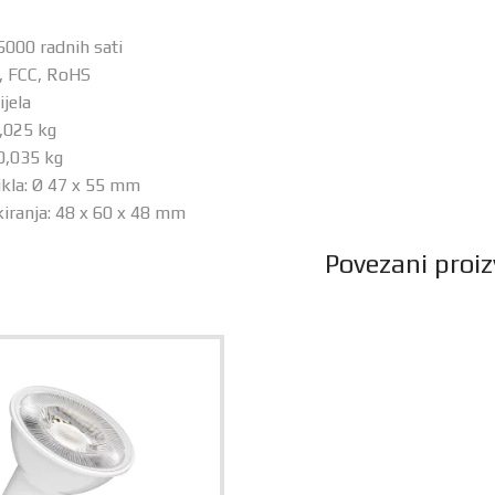
25000 radnih sati
E, FCC, RoHS
ijela
0,025 kg
 0,035 kg
ikla: Ø 47 x 55 mm
iranja: 48 x 60 x 48 mm
Povezani proiz