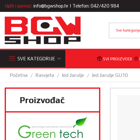
Upiti i pomoć:
info@bgwshop.hr
| Telefon: 042/420 984
Sve kategorij
SVE KATEGORIJE
SVI PROIZVODI
Početna
Rasvjeta
led žarulje
led žarulje GU10
/
/
/
Proizvođač