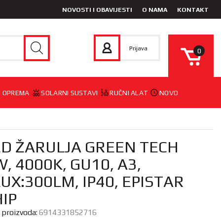
NOVOSTI I OBAVIJESTI
O NAMA
KONTAKT
Prijava
0
 I OPREMA
SOLARNI SUSTAVI
RUČNI ALAT
NOVO
ED ŽARULJA GREEN TECH
, 4000K, GU10, A3,
UX:300LM, IP40, EPISTAR
IP
a proizvoda:
6914331852716