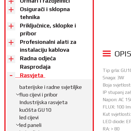
Ormari i razdjelnici
Osigurači i sklopna
tehnika
Priključnice, sklopke i
pribor
Profesionalni alati za
instalaciju kablova
OPI
Radna odjeća
Rasprodaja
Tip grla: GU1
Rasvjeta
Snaga: 3W
Boja svjetlost
baterijske i radne svjetiljke
IP stupanj zaš
fluo cijevi i pribor
Napon: AC 150
Industrijska rasvjeta
FLUX: 100 lm
kućišta GU10
Kut svjetlosti
led cijevi
LED diode: E
led paneli
RA: > 80