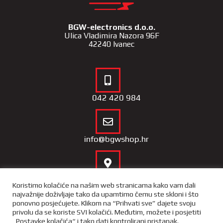
BGW-electronics d.o.o.
Ulica Vladimira Nazora 96F
42240 Ivanec
042 420 984
info@bgwshop.hr
Naša lokacija
Koristimo kolačiće na našim web stranicama kako vam dali
najvažnije doživljaje tako da upamtimo čemu ste skloni i što
ponovno posjećujete. Klikom na “Prihvati sve” dajete svoju
privolu da se koriste SVI kolačići. Međutim, možete i posjetiti
„Postavke kolačića“ i tako dati kontrolirani pristanak.