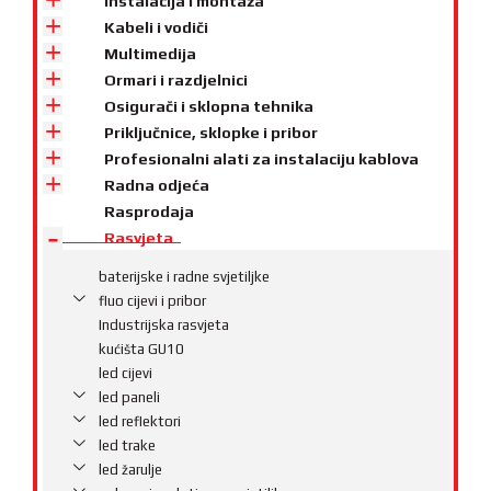
Instalacija i montaža
Kabeli i vodiči
Multimedija
Ormari i razdjelnici
Osigurači i sklopna tehnika
Priključnice, sklopke i pribor
Profesionalni alati za instalaciju kablova
Radna odjeća
Rasprodaja
Rasvjeta
baterijske i radne svjetiljke
fluo cijevi i pribor
Industrijska rasvjeta
kućišta GU10
led cijevi
led paneli
led reflektori
led trake
led žarulje