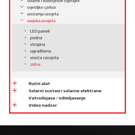
solarne i vodotjesne svjetiljke
svjetiljke i pribor
unutarnja rasvjeta
vanjska rasvjeta
LED paneli
podna
stropna
ugradbena
viseća rasvjeta
zidna
Ručni alat
Solarni sustavi i solarne elektrane
Vatrodojava / odimljavanje
Video nadzor