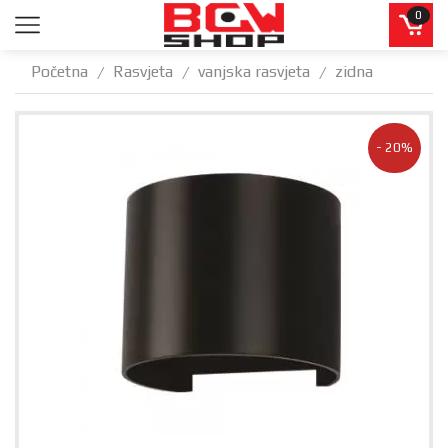
0
Početna
Rasvjeta
vanjska rasvjeta
zidna
/
/
/
- 20%