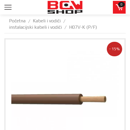
0
Početna
Kabeli i vodiči
/
/
instalacijski kabeli i vodiči
H07V-K (P/F)
/
- 15%