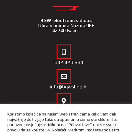
BGW-electronics d.o.o.
Ulica Vladimira Nazora 96F
42240 Ivanec
042 420 984
info@bgwshop.hr
Naša lokacija
Koristimo kolačiće na našim web stranicama kako vam dali
najvažnije doživljaje tako da upamtimo čemu ste skloni i što
ponovno posjećujete. Klikom na “Prihvati sve” dajete svoju
privolu da se koriste SVI kolačići. Međutim, možete i posjetiti