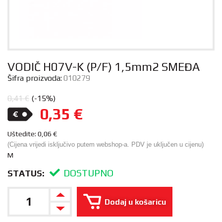
VODIČ H07V-K (P/F) 1,5mm2 SMEĐA
Šifra proizvoda:
010279
0,41
€
(-15%)
0,35
€
Uštedite:
0,06
€
(Cijena vrijedi isključivo putem webshop-a. PDV je uključen u cijenu)
M
DOSTUPNO
STATUS:
Dodaj u košaricu