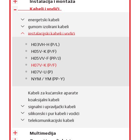
Instalacija i montaža
Kabeli i vodiči
energetski kabeli
gumom izolirani kabeli
instalacijski kabeli i vodiči
H03VH-H (P/L)
H05V-K (P/F)
H05VV-F (PP/J)
H07V-K (P/F)
H07V-U (P)
NYM / YM (PP-Y)
Kabeli za kućanske aparate
koaksijalni kabeli
signalni i upravljački kabeli
silikonski i pur kabeli i vodiči
telekomunikacijski kabeli
Multimedija