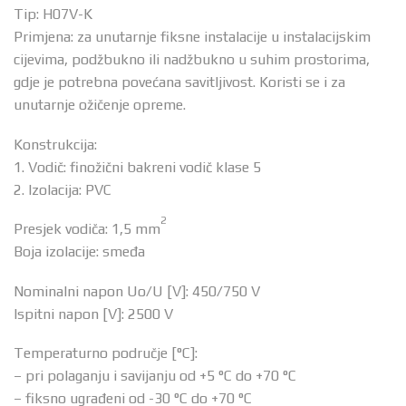
Tip: H07V-K
Primjena: za unutarnje fiksne instalacije u instalacijskim
cijevima, podžbukno ili nadžbukno u suhim prostorima,
gdje je potrebna povećana savitljivost. Koristi se i za
unutarnje ožičenje opreme.
Konstrukcija:
1. Vodič: finožični bakreni vodič klase 5
2. Izolacija: PVC
2
Presjek vodiča: 1,5 mm
Boja izolacije: smeđa
Nominalni napon Uo/U [V]: 450/750 V
Ispitni napon [V]: 2500 V
Temperaturno područje [°C]:
– pri polaganju i savijanju od +5 °C do +70 °C
– fiksno ugrađeni od -30 °C do +70 °C