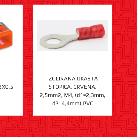
IZOLIRANA OKASTA
3X0,5-
STOPICA, CRVENA,
ST
2,5mm2, M4, (d1=2,3mm,
d2=4,4mm),PVC