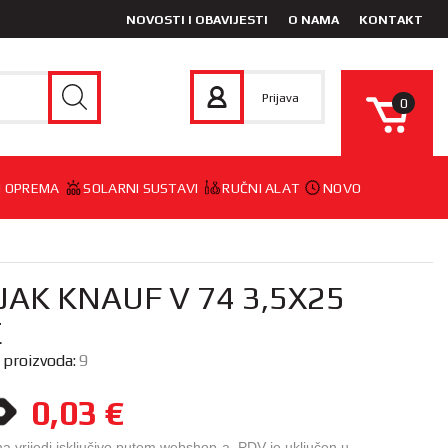
NOVOSTI I OBAVIJESTI
O NAMA
KONTAKT
Prijava
0
 I OPREMA
SOLARNI SUSTAVI
RUČNI ALAT
NOVO
JAK KNAUF V 74 3,5X25
E
a proizvoda:
9
0,03
€
na vrijedi isključivo putem webshop-a. PDV je uključen u