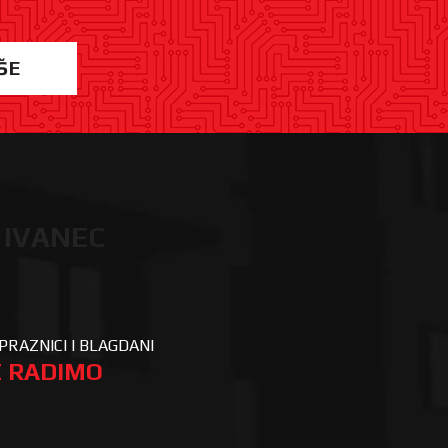
ŠE
 IVANEC
PRAZNICI I BLAGDANI
 RADIMO