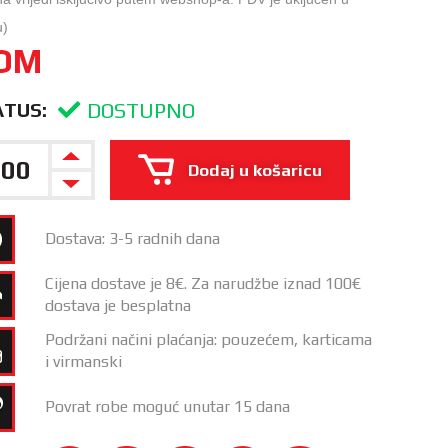
u)
OM
DOSTUPNO
ATUS:
Dodaj u košaricu
Dostava: 3-5 radnih dana
Cijena dostave je 8€. Za narudžbe iznad 100€
dostava je besplatna
Podržani načini plaćanja: pouzećem, karticama
i virmanski
Povrat robe moguć unutar 15 dana