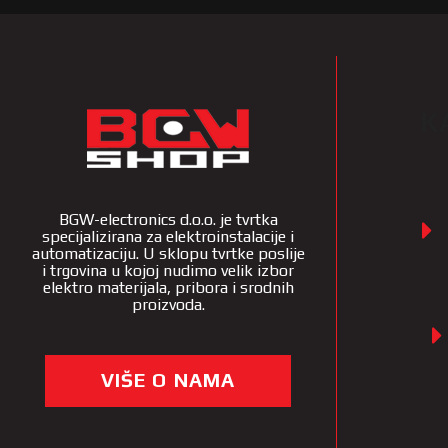
K
BGW-electronics d.o.o. je tvrtka
specijalizirana za elektroinstalacije i
automatizaciju. U sklopu tvrtke poslije
i trgovina u kojoj nudimo velik izbor
elektro materijala, pribora i srodnih
proizvoda.
VIŠE O NAMA