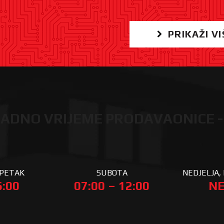
PRIKAŽI VI
ADNO VRIJEME PRODAVAONICE -
 PETAK
SUBOTA
NEDJELJA, 
6:00
07:00 – 12:00
NE