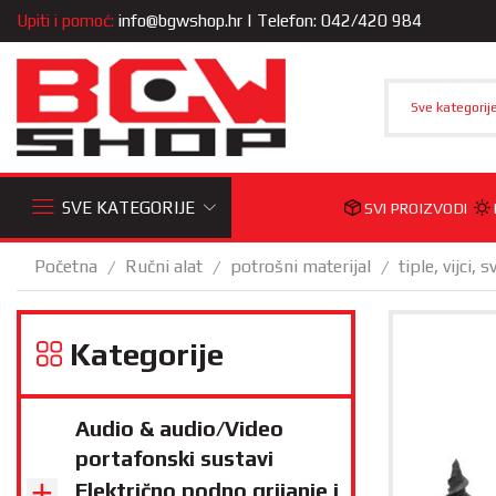
Upiti i pomoć:
info@bgwshop.hr
| Telefon: 042/420 984
Sve kategorij
SVE KATEGORIJE
SVI PROIZVODI
Početna
Ručni alat
potrošni materijal
tiple, vijci, s
/
/
/
Kategorije
Audio & audio/Video
portafonski sustavi
Električno podno grijanje i