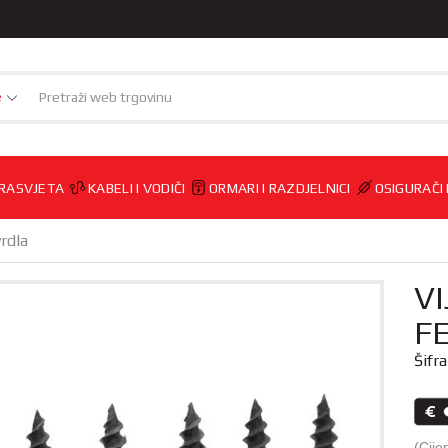
e
RASVJETA
KABELI I VODIČI
ORMARI I RAZDJELNICI
OSIGURAČI
vrdla
VI
F
Šifr
(Cije