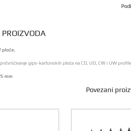
Podij
S PROIZVODA
f ploče.
 pričvršćivanje gips-kartonskih ploča na CD, UD, CW i UW profile
25 mm
Povezani proiz