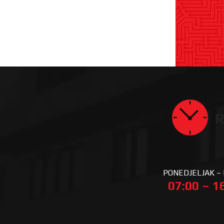
R
PONEDJELJAK –
07:00 – 1