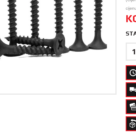
cijen
K
ST