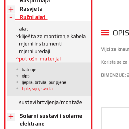
Rasprodaja
Rasvjeta
Ručni alat
alat
OPI
kliješta za montiranje kabela
mjerni instrumenti
Vijci za knau
mjerni uređaji
potrošni materijal
Koriste se za
baterije
DIMENZIJE: 
gips
ljepila, brtvila, pur pjene
tiple, vijci, svrdla
sustavi brtvljenja/montaže
Solarni sustavi i solarne
elektrane