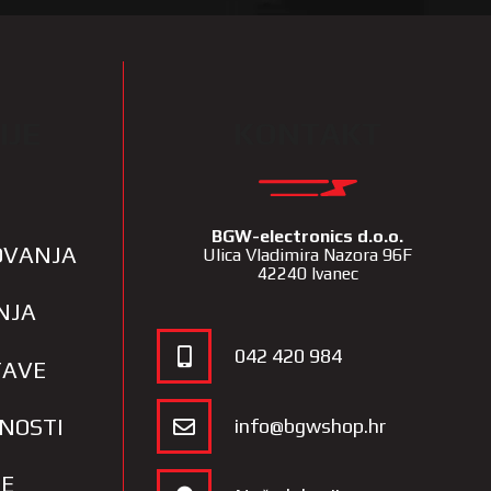
IJE
KONTAKT
BGW-electronics d.o.o.
LOVANJA
Ulica Vladimira Nazora 96F
42240 Ivanec
NJA
042 420 984
TAVE
TNOSTI
info@bgwshop.hr
JE