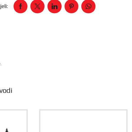
eli:
.
vodi