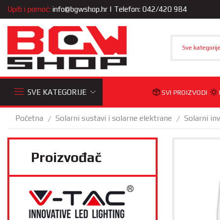
Upiti i pomoć:
info@bgwshop.hr
| Telefon: 042/420 984
Sve kategorij
SVE KATEGORIJE
SVI PROIZVODI
Početna
Solarni sustavi i solarne elektrane
Solarni inv
/
/
Proizvođač