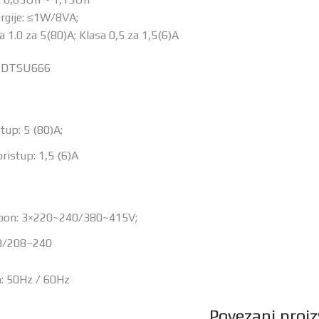
rgije: ≤1W/8VA;
a 1.0 za 5(80)A; Klasa 0,5 za 1,5(6)A
T-DTSU666
stup: 5 (80)A;
ristup: 1,5 (6)A
apon: 3×220~240/380~415V;
8/208~240
a: 50Hz / 60Hz
Povezani proiz