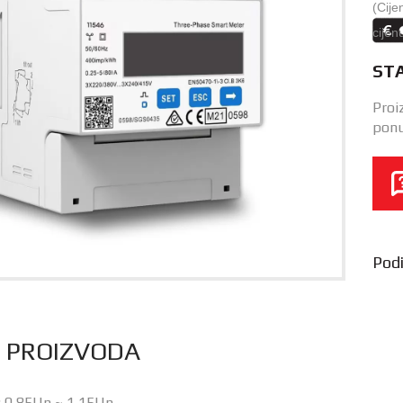
(Cije
cijen
ST
Proi
ponu
Podij
S PROIZVODA
: 0,85Un ~ 1,15Un