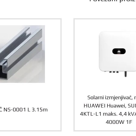
Solarni izmjenjivač,
HUAWEI Huawei, SU
 NS-0001 L 3.15m
4KTL-L1 maks. 4,4 kVA
4000W 1F