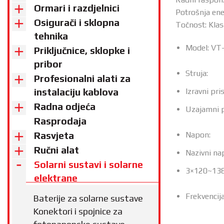
Ormari i razdjelnici
Potrošnja ene
Osigurači i sklopna
Točnost: Klas
tehnika
Model: V
Priključnice, sklopke i
pribor
Struja:
Profesionalni alati za
instalaciju kablova
Izravni pri
Radna odjeća
Uzajamni p
Rasprodaja
Rasvjeta
Napon:
Ručni alat
Nazivni n
Solarni sustavi i solarne
3×120~13
elektrane
Frekvencij
Baterije za solarne sustave
Konektori i spojnice za