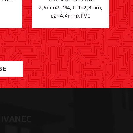
2,5mm2, M4, (d1=2,3mm,
d2=4,4mm),PVC
ŠE
 IVANEC