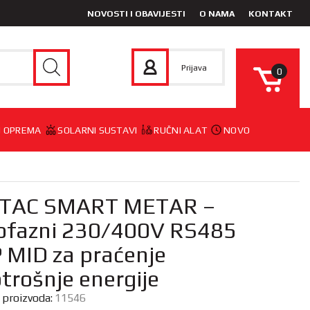
NOVOSTI I OBAVIJESTI
O NAMA
KONTAKT
Prijava
0
 I OPREMA
SOLARNI SUSTAVI
RUČNI ALAT
NOVO
-TAC SMART METAR –
ofazni 230/400V RS485
 MID za praćenje
trošnje energije
a proizvoda:
11546