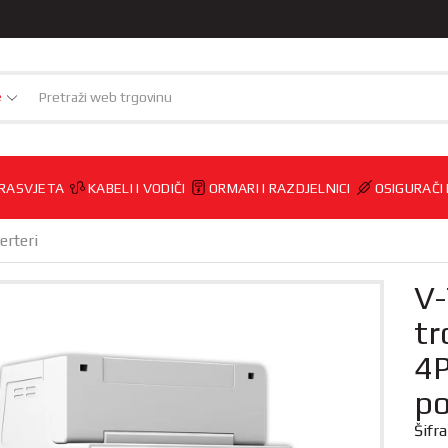
e
RASVJETA
KABELI I VODIČI
ORMARI I RAZDJELNICI
OSIGURAČI
erteri
V
tr
4P
po
Šifr