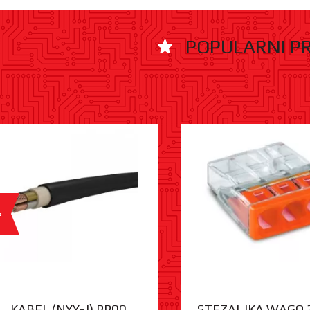
POPULARNI P
%
KABEL (NYY-J) PP00
STEZALJKA WAGO 