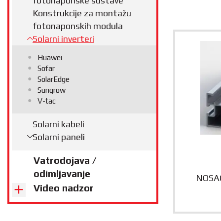
fotonaponske sustave
Konstrukcije za montažu
fotonaponskih modula
Solarni inverteri
Huawei
Sofar
SolarEdge
Sungrow
V-tac
Solarni kabeli
Solarni paneli
Vatrodojava /
odimljavanje
NOSAČ
Video nadzor