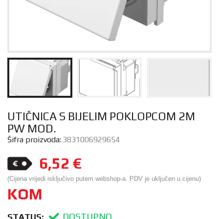
UTIČNICA S BIJELIM POKLOPCOM 2M
PW MOD.
Šifra proizvoda:
3831006929654
6,52
€
(Cijena vrijedi isključivo putem webshop-a. PDV je uključen u cijenu)
KOM
DOSTUPNO
STATUS: