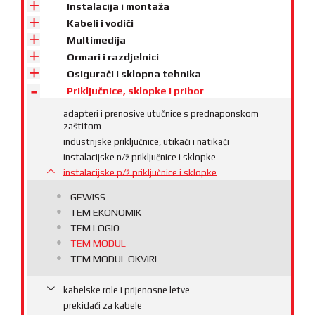
Instalacija i montaža
Kabeli i vodiči
Multimedija
Ormari i razdjelnici
Osigurači i sklopna tehnika
Priključnice, sklopke i pribor
adapteri i prenosive utučnice s prednaponskom
zaštitom
industrijske priključnice, utikači i natikači
instalacijske n/ž priključnice i sklopke
instalacijske p/ž priključnice i sklopke
GEWISS
TEM EKONOMIK
TEM LOGIQ
TEM MODUL
TEM MODUL OKVIRI
kabelske role i prijenosne letve
prekidači za kabele