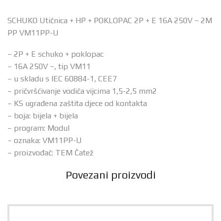
SCHUKO Utičnica + HP + POKLOPAC 2P + E 16A 250V ~ 2M
PP VM11PP-U
– 2P + E schuko + poklopac
– 16A 250V ~, tip VM11
– u skladu s IEC 60884-1, CEE7
– pričvršćivanje vodiča vijcima 1,5-2,5 mm2
– KS ugrađena zaštita djece od kontakta
– boja: bijela + bijela
– program: Modul
– oznaka: VM11PP-U
– proizvođač: TEM Čatež
Povezani proizvodi