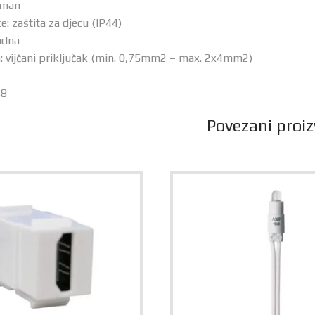
rman
e: zaštita za djecu (IP44)
adna
a: vijčani priključak (min. 0,75mm2 – max. 2x4mm2)
48
Povezani proiz