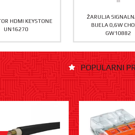
ŽARULJA SIGNALN
OR HDMI KEYSTONE
BIJELA 0,6W CH
UN16270
GW10882
POPULARNI P