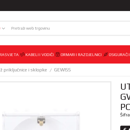
e
RASVJETA
KABELI I VODIČI
ORMARI I RAZDJELNICI
OSIGURAČI
/ž priključnice i sklopke
GEWISS
/
U
G
P
Šifr