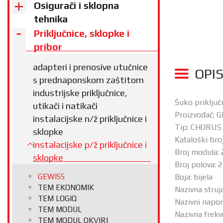
Osigurači i sklopna
tehnika
Priključnice, sklopke i
pribor
adapteri i prenosive utučnice
OPI
s prednaponskom zaštitom
industrijske priključnice,
Šuko priklju
utikači i natikači
Proizvođač: 
instalacijske n/ž priključnice i
Tip: CHORUS
sklopke
Kataloški br
instalacijske p/ž priključnice i
Broj modula: 
sklopke
Broj polova: 
GEWISS
Boja: bijela
TEM EKONOMIK
Nazivna struja
TEM LOGIQ
Nazivni napon
TEM MODUL
Nazivna frekv
TEM MODUL OKVIRI