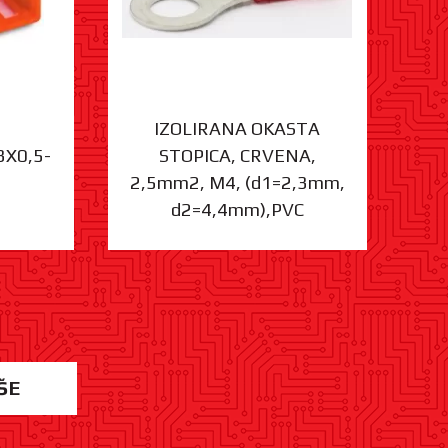
IZOLIRANA OKASTA
3X0,5-
STOPICA, CRVENA,
ST
2,5mm2, M4, (d1=2,3mm,
d2=4,4mm),PVC
ŠE