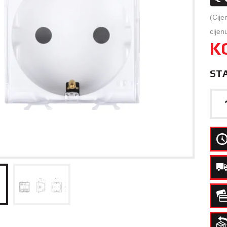
(Cije
cijen
K
ST