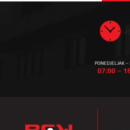
R
PONEDJELJAK –
07:00 – 1
K