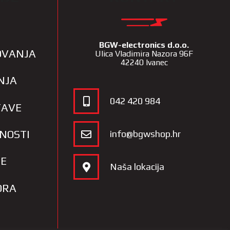
BGW-electronics d.o.o.
LOVANJA
Ulica Vladimira Nazora 96F
42240 Ivanec
NJA
042 420 984
TAVE
TNOSTI
info@bgwshop.hr
JE
Naša lokacija
ORA