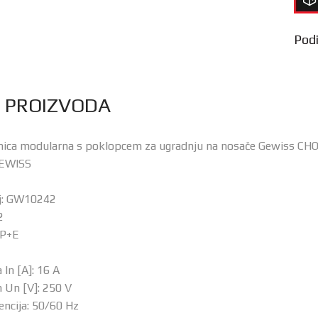
Podij
S PROIZVODA
čnica modularna s poklopcem za ugradnju na nosače Gewiss C
GEWISS
oj: GW10242
2
2P+E
 In [A]: 16 A
 Un [V]: 250 V
encija: 50/60 Hz