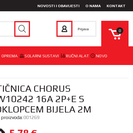
NOVOSTI I OBAVIJESTI
O NAMA
KONTAKT
Prijava
0
 I OPREMA
SOLARNI SUSTAVI
RUČNI ALAT
NOVO
TIČNICA CHORUS
W10242 16A 2P+E S
OKLOPCEM BIJELA 2M
a proizvoda:
001269
5,78
€