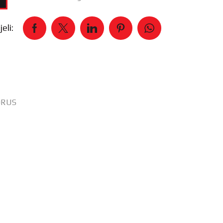
eli:
HORUS