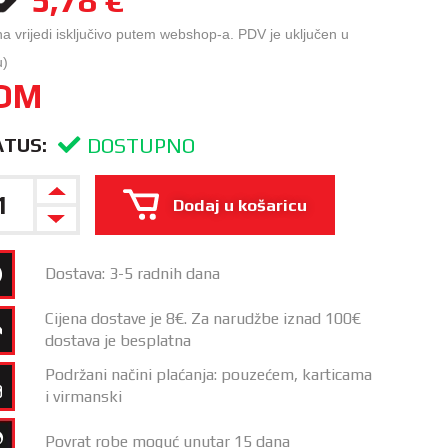
na vrijedi isključivo putem webshop-a. PDV je uključen u
u)
OM
DOSTUPNO
ATUS:
Dodaj u košaricu
Dostava: 3-5 radnih dana
Cijena dostave je 8€. Za narudžbe iznad 100€
dostava je besplatna
Podržani načini plaćanja: pouzećem, karticama
i virmanski
Povrat robe moguć unutar 15 dana