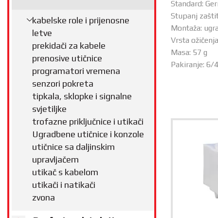
Standard: Ge
Stupanj zaštit
kabelske role i prijenosne
Montaža: ugr
letve
Vrsta ožičenj
prekidači za kabele
Masa: 57 g
prenosive utičnice
Pakiranje: 6/
programatori vremena
senzori pokreta
tipkala, sklopke i signalne
svjetiljke
trofazne priključnice i utikači
Ugradbene utičnice i konzole
utičnice sa daljinskim
upravljačem
utikač s kabelom
utikači i natikači
zvona