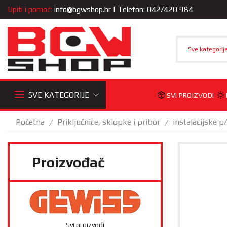
Upiti i pomoć:
info@bgwshop.hr
| Telefon: 042/420 984
Sve kategorij
SVE KATEGORIJE
SVI PROIZVODI
Početna
Priključnice, sklopke i pribor
instalacijske p
/
/
Proizvođač
Svi proizvodi