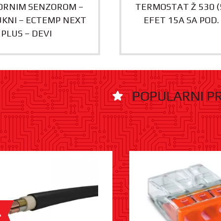
ORNIM SENZOROM –
TERMOSTAT Ž 530 (
KNI – ECTEMP NEXT
EFET 15A SA POD.
PLUS – DEVI
POPULARNI P
%