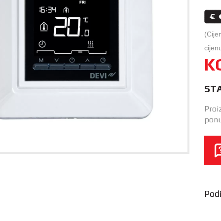
(Cije
cijen
K
ST
Proi
ponu
Podij