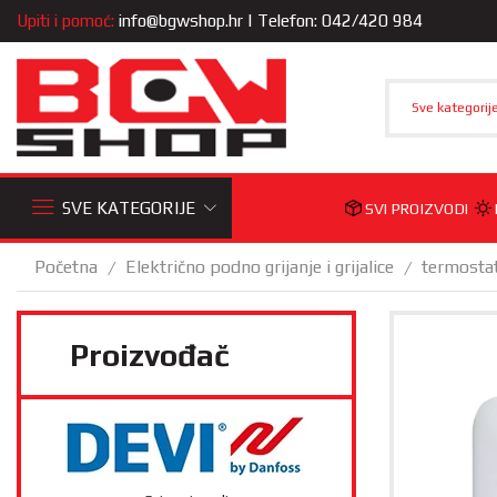
Upiti i pomoć:
info@bgwshop.hr
| Telefon: 042/420 984
Sve kategorij
SVE KATEGORIJE
SVI PROIZVODI
Početna
Električno podno grijanje i grijalice
termostat
/
/
Proizvođač