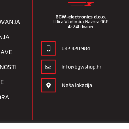
BGW-electronics d.o.o.
LOVANJA
Ulica Vladimira Nazora 96F
42240 Ivanec
NJA
042 420 984
TAVE
TNOSTI
info@bgwshop.hr
JE
Naša lokacija
ORA