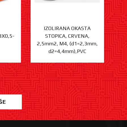
IZOLIRANA OKASTA
3X0,5-
STOPICA, CRVENA,
ST
2,5mm2, M4, (d1=2,3mm,
d2=4,4mm),PVC
ŠE