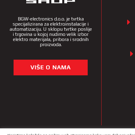
BGW-electronics d.o.o. je tvrtka
specijalizirana za elektroinstalacije i
automatizaciju. U sklopu tvrtke poslije
i trgovina u kojoj nudimo velik izbor
elektro materijala, pribora i srodnih
proizvoda.
VIŠE O NAMA