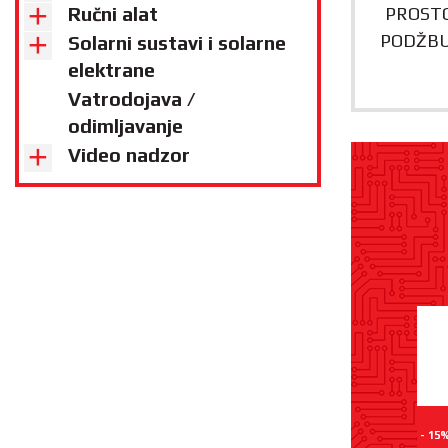
Ručni alat
PROST
PODŽBU
Solarni sustavi i solarne
elektrane
Vatrodojava /
odimljavanje
Video nadzor
- 15