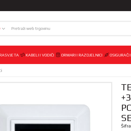
e
RASVJETA
KABELI I VODIČI
ORMARI I RAZDJELNICI
OSIGURAČI
i
TE
+3
P
S
Šifr