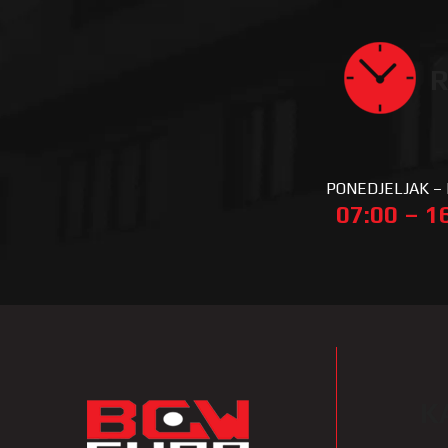
R
PONEDJELJAK –
07:00 – 1
K