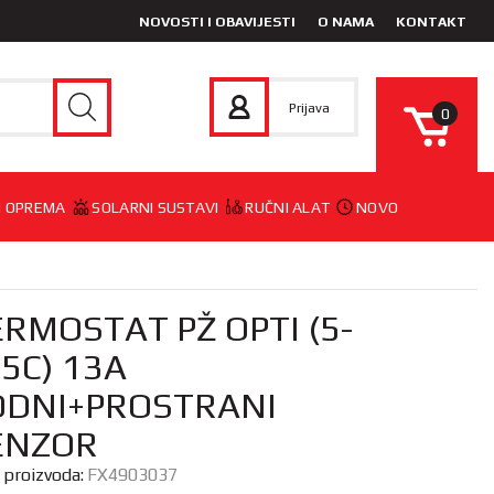
NOVOSTI I OBAVIJESTI
O NAMA
KONTAKT
Prijava
0
 I OPREMA
SOLARNI SUSTAVI
RUČNI ALAT
NOVO
RMOSTAT PŽ OPTI (5-
5C) 13A
ODNI+PROSTRANI
ENZOR
a proizvoda:
FX4903037