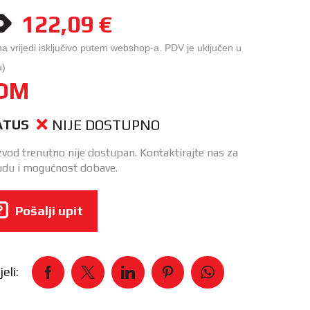
122,09
€
na vrijedi isključivo putem webshop-a. PDV je uključen u
u)
OM
NIJE DOSTUPNO
ATUS
zvod trenutno nije dostupan. Kontaktirajte nas za
du i mogućnost dobave.
Pošalji upit
eli: