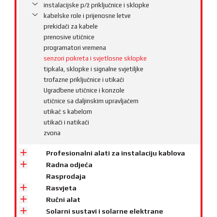
instalacijske p/ž priključnice i sklopke
kabelske role i prijenosne letve
prekidači za kabele
prenosive utičnice
programatori vremena
senzori pokreta i svjetlosne sklopke
tipkala, sklopke i signalne svjetiljke
trofazne priključnice i utikači
Ugradbene utičnice i konzole
utičnice sa daljinskim upravljačem
utikač s kabelom
utikači i natikači
zvona
Profesionalni alati za instalaciju kablova
Radna odjeća
Rasprodaja
Rasvjeta
Ručni alat
Solarni sustavi i solarne elektrane