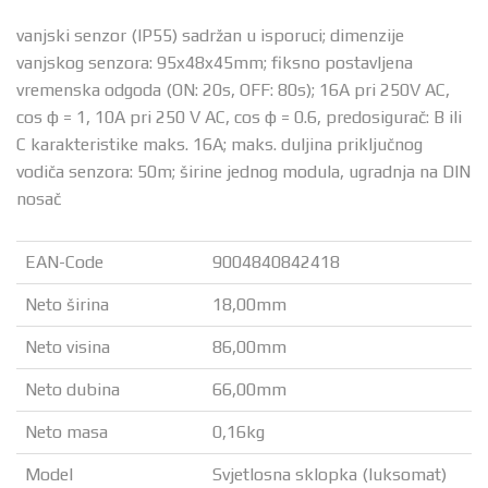
vanjski senzor (IP55) sadržan u isporuci; dimenzije
vanjskog senzora: 95x48x45mm; fiksno postavljena
vremenska odgoda (ON: 20s, OFF: 80s); 16A pri 250V AC,
cos φ = 1, 10A pri 250 V AC, cos φ = 0.6, predosigurač: B ili
C karakteristike maks. 16A; maks. duljina priključnog
vodiča senzora: 50m; širine jednog modula, ugradnja na DIN
nosač
EAN-Code
9004840842418
Neto širina
18,00mm
Neto visina
86,00mm
Neto dubina
66,00mm
Neto masa
0,16kg
Model
Svjetlosna sklopka (luksomat)