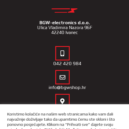
BGW-electronics d.o.o.
Ulica Vladimira Nazora 96F
42240 Ivanec
042 420 984
info@bgwshop.hr
Naša lokacija
Koristimo kolačiće na našim web stranicama kako vam dali
najvažnije doživljaje tako da upamtimo čemu ste skloni i što
ponovno posjećujete. Klikom na “Prihvati sve” dajete svoju