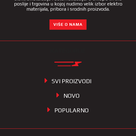
poslije i trgovina u kojoj nudimo velik izbor elektro
materijala, pribora i srodnih proizvoda.
VIŠE O NAMA
KATEGORIJE
SVI PROIZVODI
NOVO
POPULARNO