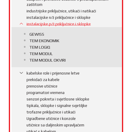
zaštitom
industrijske priključnice, utikači i natikači
instalacijske n/ž priključnice i sklopke
instalacijske p/ž priključnice i sklopke
GEWISS
TEM EKONOMIK
TEM LOGIQ
TEM MODUL
TEM MODUL OKVIRI
kabelske role i prijenosne letve
prekidači za kabele
prenosive utičnice
programatori vremena
senzori pokreta i svjetlosne sklopke
tipkala, sklopke i signalne svjetiljke
trofazne priključnice i utikači
Ugradbene utičnice i konzole
utičnice sa daljinskim upravljačem
utikač s kabelom