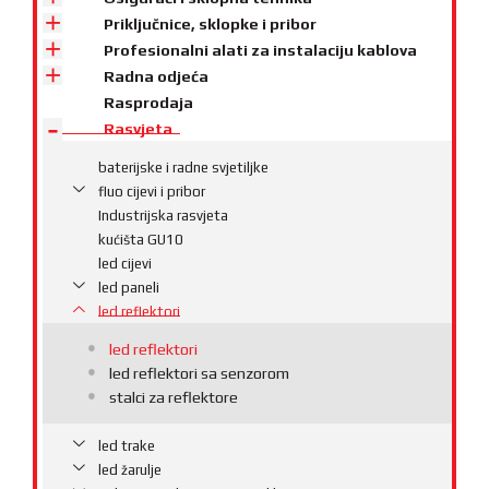
Priključnice, sklopke i pribor
Profesionalni alati za instalaciju kablova
Radna odjeća
Rasprodaja
Rasvjeta
baterijske i radne svjetiljke
fluo cijevi i pribor
Industrijska rasvjeta
kućišta GU10
led cijevi
led paneli
led reflektori
led reflektori
led reflektori sa senzorom
stalci za reflektore
led trake
led žarulje