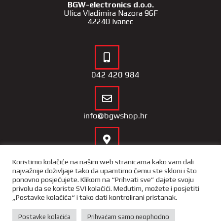
BGW-electronics d.o.o.
Ulica Vladimira Nazora 96F
42240 Ivanec
042 420 984
info@bgwshop.hr
Naša lokacija
Koristimo kolačiće na našim web stranicama kako vam dali
najvažnije doživljaje tako da upamtimo čemu ste skloni i što
ponovno posjećujete. Klikom na “Prihvati sve” dajete svoju
privolu da se koriste SVI kolačići. Međutim, možete i posjetiti
„Postavke kolačića“ i tako dati kontrolirani pristanak.
Copyright 2022 – BGW Shop |
Opći uvjeti poslovnja
|
Izjava o
privatnosti i sigurnosti podataka
Postavke kolačića
Prihvaćam samo neophodno