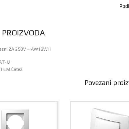
Podij
S PROIZVODA
lazni 2A 250V ~ AW18WH
0AT-U
: TEM Čatež
Povezani proiz