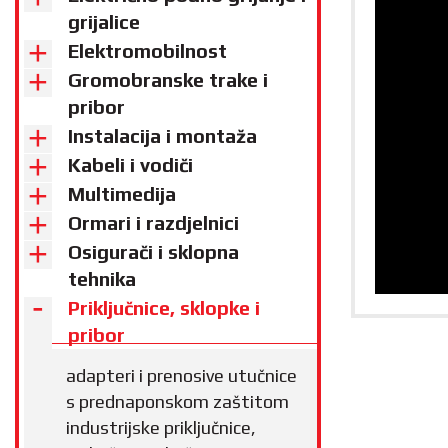
grijalice
Elektromobilnost
Gromobranske trake i
pribor
Instalacija i montaža
Kabeli i vodiči
Multimedija
Ormari i razdjelnici
Osigurači i sklopna
tehnika
Priključnice, sklopke i
pribor
adapteri i prenosive utučnice
s prednaponskom zaštitom
industrijske priključnice,