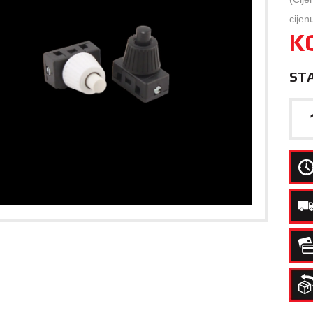
cijen
K
ST