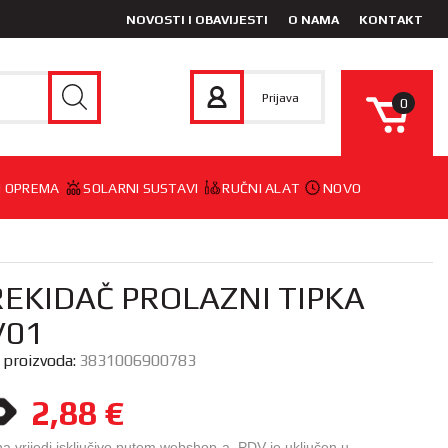
NOVOSTI I OBAVIJESTI
O NAMA
KONTAKT
Prijava
0
 I OPREMA
SOLARNI SUSTAVI
RUČNI ALAT
NOVO
REKIDAČ PROLAZNI TIPKA
V01
a proizvoda:
3831006900783
2,88
€
na vrijedi isključivo putem webshop-a. PDV je uključen u