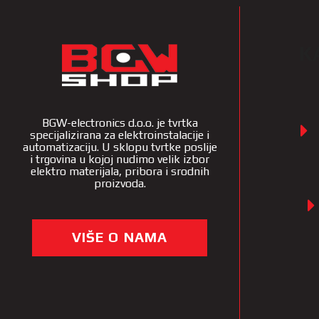
K
BGW-electronics d.o.o. je tvrtka
specijalizirana za elektroinstalacije i
automatizaciju. U sklopu tvrtke poslije
i trgovina u kojoj nudimo velik izbor
elektro materijala, pribora i srodnih
proizvoda.
VIŠE O NAMA