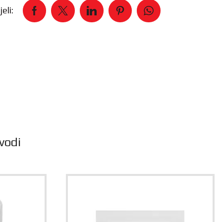
eli:
vodi