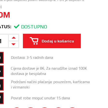
u)
OM
DOSTUPNO
ATUS:
Dodaj u košaricu
Dostava: 3-5 radnih dana
Cijena dostave je 8€. Za narudžbe iznad 100€
dostava je besplatna
Podržani načini plaćanja: pouzećem, karticama
i virmanski
Povrat robe moguć unutar 15 dana