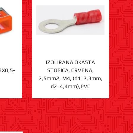
IZOLIRANA OKASTA
3X0,5-
STOPICA, CRVENA,
ST
2,5mm2, M4, (d1=2,3mm,
d2=4,4mm),PVC