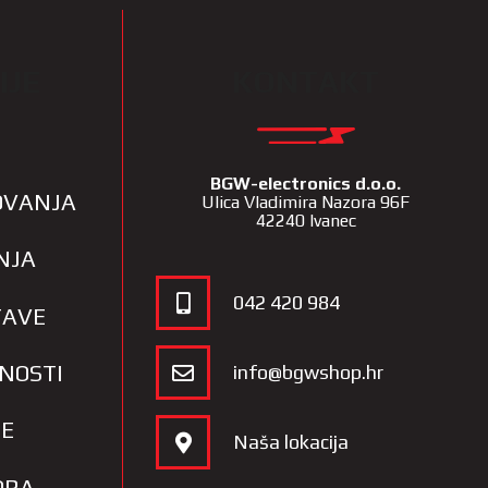
IJE
KONTAKT
BGW-electronics d.o.o.
LOVANJA
Ulica Vladimira Nazora 96F
42240 Ivanec
NJA
042 420 984
TAVE
TNOSTI
info@bgwshop.hr
JE
Naša lokacija
ORA