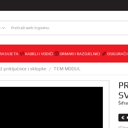
e
RASVJETA
KABELI I VODIČI
ORMARI I RAZDJELNICI
OSIGURAČI
/ž priključnice i sklopke
TEM MODUL
/
P
S
Šifr
(Cije