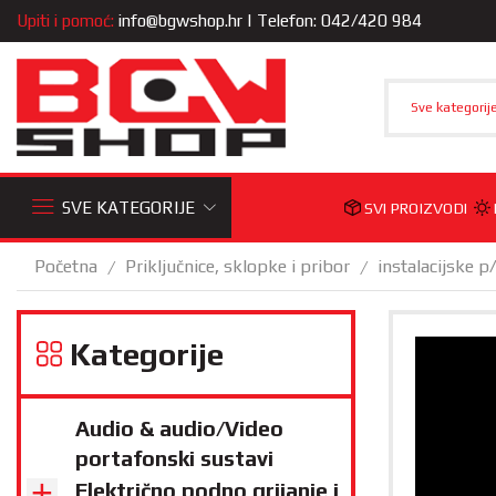
Upiti i pomoć:
info@bgwshop.hr
| Telefon: 042/420 984
Sve kategorij
SVE KATEGORIJE
SVI PROIZVODI
Početna
Priključnice, sklopke i pribor
instalacijske p
/
/
Kategorije
Audio & audio/Video
portafonski sustavi
Električno podno grijanje i