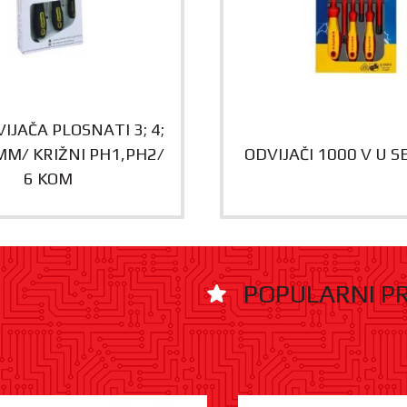
IJAČA PLOSNATI 3; 4;
 MM/ KRIŽNI PH1,PH2/
ODVIJAČI 1000 V U S
6 KOM
POPULARNI P