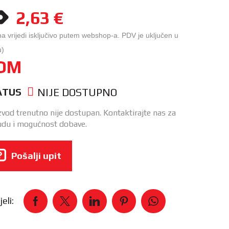
2,63
€
na vrijedi isključivo putem webshop-a. PDV je uključen u
u)
OM
NIJE DOSTUPNO
ATUS
zvod trenutno nije dostupan. Kontaktirajte nas za
du i mogućnost dobave.
Pošalji upit
eli: