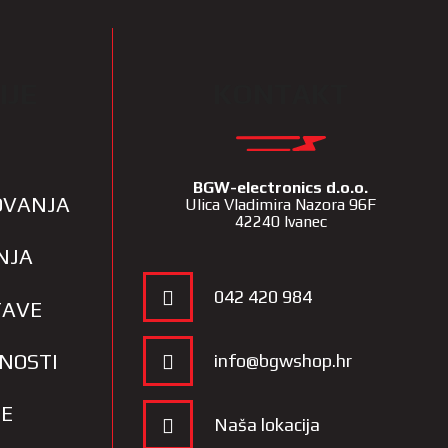
IJE
KONTAKT
BGW-electronics d.o.o.
LOVANJA
Ulica Vladimira Nazora 96F
42240 Ivanec
NJA
042 420 984
TAVE
TNOSTI
info@bgwshop.hr
JE
Naša lokacija