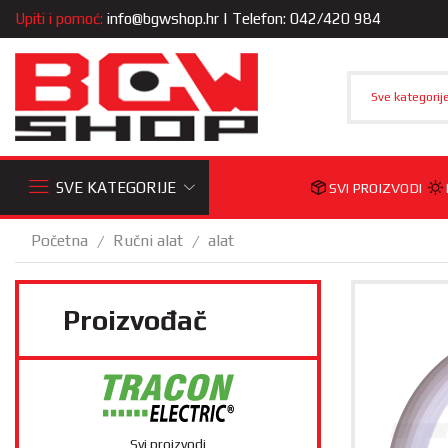
Upiti i pomoć:
info@bgwshop.hr
| Telefon: 042/420 984
Sve kategorij
SVE KATEGORIJE
SVI PROIZVODI
Početna
Ručni alat
alat
/
/
Proizvođač
Svi proizvodi