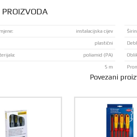
S PROIZVODA
mjene:
instalacijska cijev
Širi
plastični
Deblj
erijala:
poliamid (PA)
Oblik
5 m
Prom
Povezani proiz