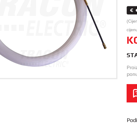
(Cije
cijen
K
ST
Proi
ponu
Podij