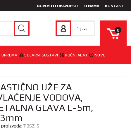
NOVOSTI I OBAVIJESTI
O NAMA
KONTAKT
Prijava
0
 I OPREMA
SOLARNI SUSTAVI
RUČNI ALAT
NOVO
LASTIČNO UŽE ZA
VLAČENJE VODOVA,
ETALNA GLAVA L=5m,
=3mm
a proizvoda:
TBSZ-5