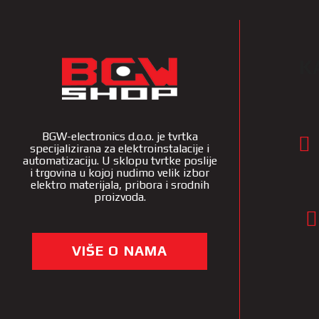
K
BGW-electronics d.o.o. je tvrtka
specijalizirana za elektroinstalacije i
automatizaciju. U sklopu tvrtke poslije
i trgovina u kojoj nudimo velik izbor
elektro materijala, pribora i srodnih
proizvoda.
VIŠE O NAMA