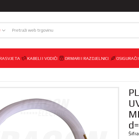
e
RASVJETA
KABELI I VODIČI
ORMARI I RAZDJELNICI
OSIGURAČI
P
U
M
d
Šifr