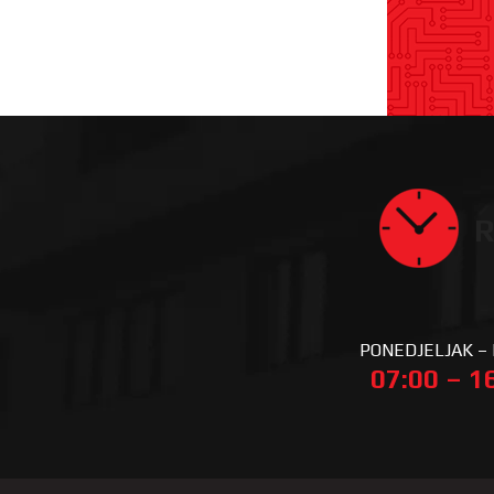
R
PONEDJELJAK –
07:00 – 1