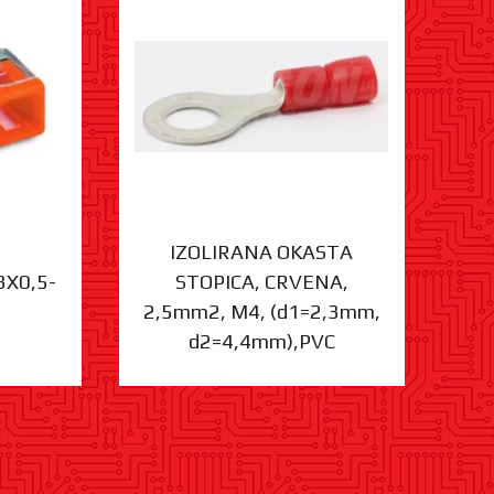
IZOLIRANA OKASTA
3X0,5-
STOPICA, CRVENA,
ST
2,5mm2, M4, (d1=2,3mm,
d2=4,4mm),PVC