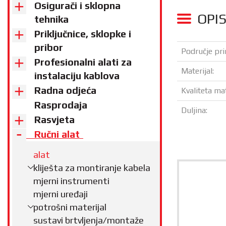
Osigurači i sklopna
OPI
tehnika
Priključnice, sklopke i
pribor
Područje pri
Profesionalni alati za
Materijal:
instalaciju kablova
Radna odjeća
Kvaliteta mat
Rasprodaja
Duljina:
Rasvjeta
Ručni alat
alat
kliješta za montiranje kabela
mjerni instrumenti
mjerni uređaji
potrošni materijal
sustavi brtvljenja/montaže