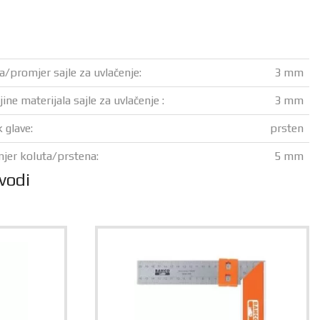
na/promjer sajle za uvlačenje:
3 mm
ine materijala sajle za uvlačenje :
3 mm
 glave:
prsten
jer koluta/prstena:
5 mm
vodi