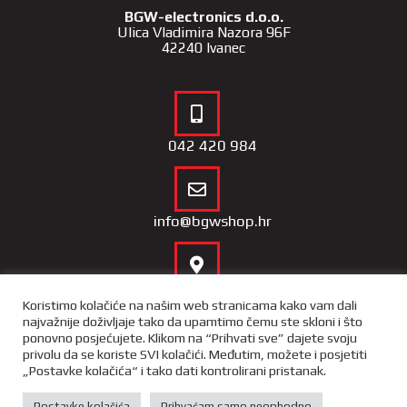
BGW-electronics d.o.o.
Ulica Vladimira Nazora 96F
42240 Ivanec
042 420 984
info@bgwshop.hr
Naša lokacija
Koristimo kolačiće na našim web stranicama kako vam dali
najvažnije doživljaje tako da upamtimo čemu ste skloni i što
ponovno posjećujete. Klikom na “Prihvati sve” dajete svoju
privolu da se koriste SVI kolačići. Međutim, možete i posjetiti
„Postavke kolačića“ i tako dati kontrolirani pristanak.
Copyright 2022 – BGW Shop |
Opći uvjeti poslovnja
|
Izjava o
privatnosti i sigurnosti podataka
Postavke kolačića
Prihvaćam samo neophodno