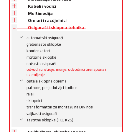
Kabeli i vodiči
Multimedija
Ormari i razdjelnici
Osigurači i sklopna tehnika
automatski osigurači
grebenaste sklopke
kondenzatori
motorne sklopke
nožasti osigurači
odvodnici struje, munje, odvodnici prenapona i
uzemljenje
ostala sklopna oprema
patrone, prisjedni vijci i pribor
releji
sklopnici
transformatori za montažu na DIN nos
valjkasti osigurači
zaštitne sklopke (FID, KZS)