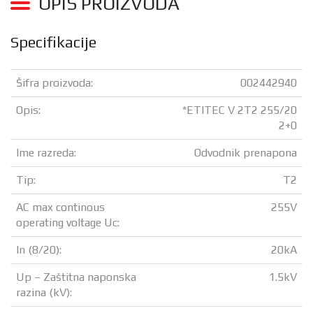
OPIS PROIZVODA
Specifikacije
Šifra proizvoda:
002442940
Opis:
*ETITEC V 2T2 255/20
2+0
Ime razreda:
Odvodnik prenapona
Tip:
T2
AC max continous
255V
operating voltage Uc:
In (8/20):
20kA
Up – Zaštitna naponska
1.5kV
razina (kV):