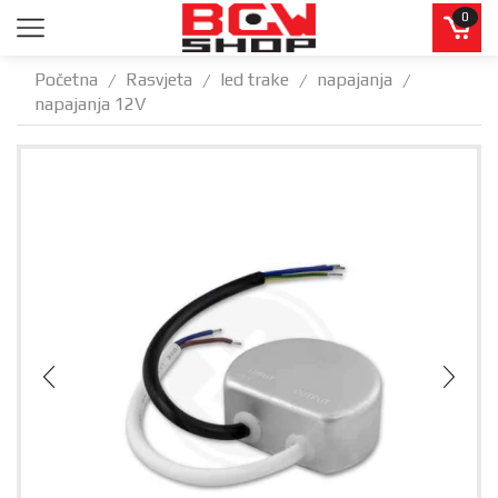
0
Početna
Rasvjeta
led trake
napajanja
/
/
/
/
napajanja 12V