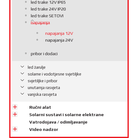
led trake 12V IP65
led trake 24V IP20
led trake SETOVI
napajanja
napajanja 12V
napajanja 24V
pribor i dodaci
led žarulje
solarne i vodotjesne svjetiljke
svjetiljke i pribor
unutarnja rasvjeta
vanjska rasvjeta
Ručni alat
Solarni sustavi i solarne elektrane
Vatrodojava / odimljavanje
Video nadzor