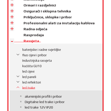
Ormari i razdjelnici
Osigurači i sklopna tehnika
Priključnice, sklopke i pribor
Profesionalni alati za instalaciju kablova
Radna odjeća
Rasprodaja
Rasvjeta
baterijske i radne svjetiljke
fluo cijevi i pribor
Industrijska rasvjeta
kućišta GU10
led cijevi
led paneli
led reflektori
led trake
aluminijski profili i pribor
Digitalne led trake i pribor
led trake 12V IP20